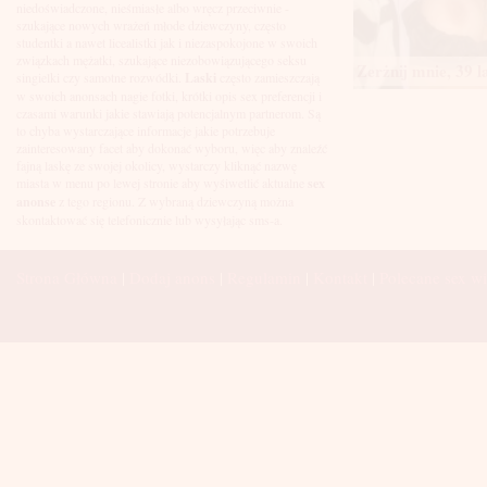
Łuków
niedoświadczone, nieśmiasłe albo wręcz przeciwnie -
Malbork
szukające nowych wrażeń młode dziewczyny, często
Mielec
studentki a nawet licealistki jak i niezaspokojone w swoich
Mikołów
związkach mężatki, szukające niezobowiązującego seksu
Zerżnij mnie, 39 l
Mińsk Mazowiecki
singielki czy samotne rozwódki.
Laski
często zamieszczają
Mława
w swoich anonsach nagie fotki, krótki opis sex preferencji i
Mysłowice
czasami warunki jakie stawiają potencjalnym partnerom. Są
Myszków
to chyba wystarczające informacje jakie potrzebuje
Nowa Sól
zainteresowany facet aby dokonać wyboru, więc aby znaleźć
fajną laskę ze swojej okolicy, wystarczy kliknąć nazwę
Nowy Dwór Mazowiecki
miasta w menu po lewej stronie aby wyśiwetlić aktualne
sex
Nowy Sącz
anonse
z tego regionu. Z wybraną dziewczyną można
Nowy Targ
skontaktować się telefonicznie lub wysyłając sms-a.
Nysa
Oleśnica
Olkusz
Strona Główna
|
Dodaj anons
|
Regulamin
|
Kontakt
|
Polecane sex wi
Olsztyn
Oława
Opole
Ostróda
Ostrów Wielkopolski
Ostrowiec Świętokrzyski
Ostrołęka
Otwock
Oświęcim
Pabianice
Piaseczno
Piekary Śląskie