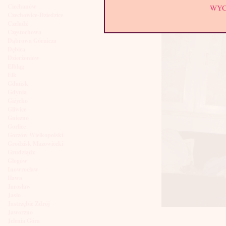
Ciechanów
WY
Czechowice-Dziedzice
Czeladź
Częstochowa
Dąbrowa Górnicza
Dębica
Dzierżoniów
Elbląg
Ełk
Gdańsk
Gdynia
Giżycko
Gliwice
Gniezno
Gorlice
Gorzów Wielkopolski
Grodzisk Mazowiecki
Grudziądz
Głogów
Inowrocław
Iława
Jarosław
Jasło
Jastrzębie Zdrój
Jaworzno
Jelenia Góra