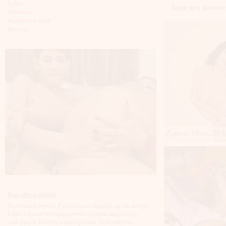
Kalisz
Inne sex anonse
Katowice
Kędzierzyn-koźle
Kętrzyn
Kielce
Kłodzko
Knurów
Konin
Koszalin
Kołobrzeg
Kraków
Kraśnik
Krosno
Krotoszyn
Kutno
Zaproś Mnie, 24 l
Kwidzyń
Legionowo
Legnica
Leszno
Lębork
Lubin
Lublin
Luboń
Parę słów o stronie
Łódź
Na stronach serwisu Fajnelaski.net znajdują się sex anonse
Łomża
kobiet z ponad 100 miejscowości z terenu całego kraju
Łowicz
szukających kontaktu z mężczyznami. Są to zarówno