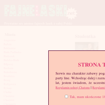
Prywatne sex anonse fajnych lasek z całej Polski
Miasta
Studentka
Augustów
Będzin
Bełchatów
Biała Podlaska
Białystok
Bielsko-Biała
STRONA 
Biłgoraj
Bochnia
Bolesławiec
Serwis ma charakter zabawy poga
Brodnica
party line. Wchodząc dalej i za
Brzeg
lat, jestem świadom, że uczestn
Bydgoszcz
|
Regulamin usługi Chatsms
Regulami
Bytom
Chełm
Chojnice
Tak, mam ukończone 18 l
Chorzów
Chrzanów