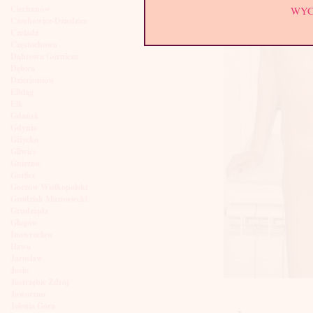
Ciechanów
WY
Czechowice-Dziedzice
Czeladź
Częstochowa
Dąbrowa Górnicza
Dębica
Dzierżoniów
Elbląg
Ełk
Gdańsk
Gdynia
Giżycko
Gliwice
Gniezno
Gorlice
Gorzów Wielkopolski
Grodzisk Mazowiecki
Grudziądz
Głogów
Inowrocław
Iława
Jarosław
Jasło
Jastrzębie Zdrój
Jaworzno
Jelenia Góra