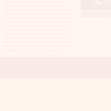
Łuków
niedoświadczone, nieśmiasłe albo wręcz przeciwnie -
Malbork
szukające nowych wrażeń młode dziewczyny, często
Mielec
studentki a nawet licealistki jak i niezaspokojone w swoich
Elegancka i seksow
Mikołów
związkach mężatki, szukające niezobowiązującego seksu
Mińsk Mazowiecki
singielki czy samotne rozwódki.
Laski
często zamieszczają
Mława
w swoich anonsach nagie fotki, krótki opis sex preferencji i
Mysłowice
czasami warunki jakie stawiają potencjalnym partnerom. Są
Myszków
to chyba wystarczające informacje jakie potrzebuje
Nowa Sól
zainteresowany facet aby dokonać wyboru, więc aby znaleźć
fajną laskę ze swojej okolicy, wystarczy kliknąć nazwę
Nowy Dwór Mazowiecki
miasta w menu po lewej stronie aby wyśiwetlić aktualne
sex
Nowy Sącz
anonse
z tego regionu. Z wybraną dziewczyną można
Nowy Targ
skontaktować się telefonicznie lub wysyłając sms-a.
Nysa
Oleśnica
Olkusz
Strona Główna
|
Dodaj anons
|
Regulamin
|
Kontakt
|
Polecane sex wi
Olsztyn
Oława
Opole
Ostróda
Ostrów Wielkopolski
Ostrowiec Świętokrzyski
Ostrołęka
Otwock
Oświęcim
Pabianice
Piaseczno
Piekary Śląskie