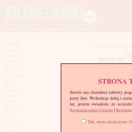
Prywatne sex anonse fajnych lasek z całej Polski
Miasta
Otwarta na pr
Augustów
Będzin
Bełchatów
Biała Podlaska
Białystok
Bielsko-Biała
STRONA 
Biłgoraj
Bochnia
Bolesławiec
Serwis ma charakter zabawy poga
Brodnica
party line. Wchodząc dalej i za
Brzeg
lat, jestem świadom, że uczestn
Bydgoszcz
|
Regulamin usługi Chatsms
Regulami
Bytom
Chełm
Chojnice
Tak, mam ukończone 18 l
Chorzów
Chrzanów