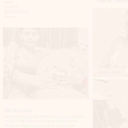
Inne sex anonse
Kalisz
Katowice
Kędzierzyn-koźle
Kętrzyn
Kielce
Kłodzko
Knurów
Konin
Koszalin
Kołobrzeg
Kraków
Kraśnik
Krosno
Krotoszyn
Kutno
Cycatka, 20 lat
Kwidzyń
Legionowo
Legnica
Leszno
Lębork
Lubin
Lublin
Luboń
Parę słów o stronie
Łódź
Na stronach serwisu Fajnelaski.net znajdują się sex anonse
Łomża
kobiet z ponad 100 miejscowości z terenu całego kraju
Łowicz
szukających kontaktu z mężczyznami. Są to zarówno