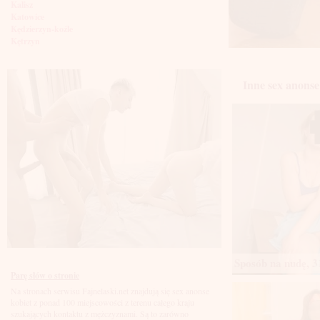
Kalisz
Katowice
Kędzierzyn-koźle
Kętrzyn
Kielce
Kłodzko
Knurów
Inne sex anonse 
Konin
Koszalin
Kołobrzeg
Kraków
Kraśnik
Krosno
Krotoszyn
Kutno
Kwidzyń
Legionowo
Legnica
Leszno
Lębork
Lubin
Lublin
Sposób na nudę, 31
Luboń
Parę słów o stronie
Łódź
Na stronach serwisu Fajnelaski.net znajdują się sex anonse
Łomża
kobiet z ponad 100 miejscowości z terenu całego kraju
Łowicz
szukających kontaktu z mężczyznami. Są to zarówno