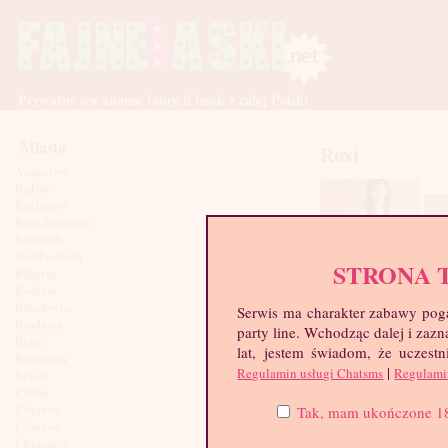
Prywatne sex anonse fajnych lasek z całej Polski
Miasta
Roxi
Augustów
Będzin
Bełchatów
Biała Podlaska
Białystok
Bielsko-Biała
STRONA 
Biłgoraj
Bochnia
Bolesławiec
Serwis ma charakter zabawy poga
Brodnica
party line. Wchodząc dalej i za
Brzeg
lat, jestem świadom, że uczestn
Bydgoszcz
|
Regulamin usługi Chatsms
Regulami
Bytom
Chełm
Chojnice
Tak, mam ukończone 18 l
Chorzów
Chrzanów