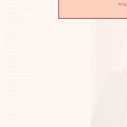
Ciechanów
WY
Czechowice-Dziedzice
Czeladź
Częstochowa
Dąbrowa Górnicza
Dębica
Dzierżoniów
Elbląg
Ełk
Gdańsk
Gdynia
Giżycko
Gliwice
Gniezno
Gorlice
Gorzów Wielkopolski
Grodzisk Mazowiecki
Grudziądz
Głogów
Inowrocław
Iława
Jarosław
Jasło
Jastrzębie Zdrój
Jaworzno
Jelenia Góra