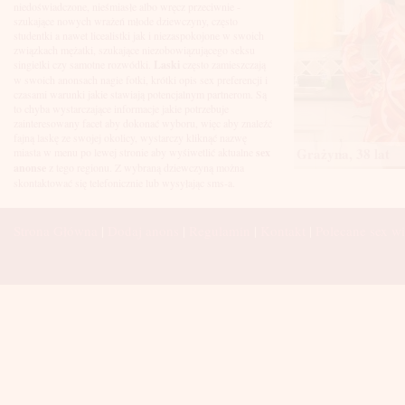
Łuków
niedoświadczone, nieśmiasłe albo wręcz przeciwnie -
Malbork
szukające nowych wrażeń młode dziewczyny, często
Mielec
studentki a nawet licealistki jak i niezaspokojone w swoich
Mikołów
związkach mężatki, szukające niezobowiązującego seksu
Mińsk Mazowiecki
singielki czy samotne rozwódki.
Laski
często zamieszczają
Mława
w swoich anonsach nagie fotki, krótki opis sex preferencji i
Mysłowice
czasami warunki jakie stawiają potencjalnym partnerom. Są
Myszków
to chyba wystarczające informacje jakie potrzebuje
Nowa Sól
zainteresowany facet aby dokonać wyboru, więc aby znaleźć
fajną laskę ze swojej okolicy, wystarczy kliknąć nazwę
Nowy Dwór Mazowiecki
Grażyna, 38 lat
miasta w menu po lewej stronie aby wyśiwetlić aktualne
sex
Nowy Sącz
anonse
z tego regionu. Z wybraną dziewczyną można
Nowy Targ
skontaktować się telefonicznie lub wysyłając sms-a.
Nysa
Oleśnica
Olkusz
Strona Główna
|
Dodaj anons
|
Regulamin
|
Kontakt
|
Polecane sex wi
Olsztyn
Oława
Opole
Ostróda
Ostrów Wielkopolski
Ostrowiec Świętokrzyski
Ostrołęka
Otwock
Oświęcim
Pabianice
Piaseczno
Piekary Śląskie