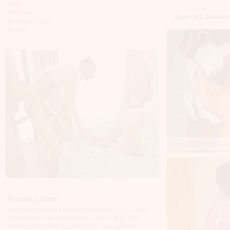
Kalisz
Katowice
Inne sex anonse
Kędzierzyn-koźle
Kętrzyn
Kielce
Kłodzko
Knurów
Konin
Koszalin
Kołobrzeg
Kraków
Kraśnik
Krosno
Krotoszyn
Kutno
Kwidzyń
Ewa91, 23 lat
Legionowo
Legnica
Leszno
Lębork
Lubin
Lublin
Luboń
Parę słów o stronie
Łódź
Na stronach serwisu Fajnelaski.net znajdują się sex anonse
Łomża
kobiet z ponad 100 miejscowości z terenu całego kraju
Łowicz
szukających kontaktu z mężczyznami. Są to zarówno