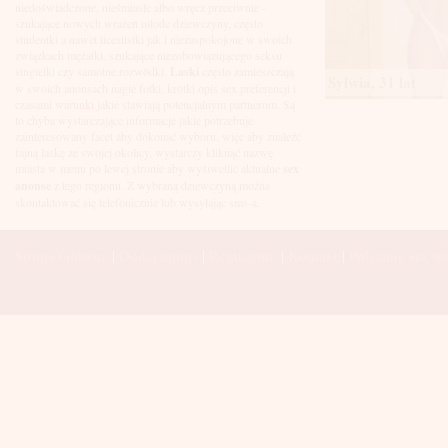
Łuków
niedoświadczone, nieśmiasłe albo wręcz przeciwnie -
Malbork
szukające nowych wrażeń młode dziewczyny, często
Mielec
studentki a nawet licealistki jak i niezaspokojone w swoich
Mikołów
związkach mężatki, szukające niezobowiązującego seksu
Mińsk Mazowiecki
singielki czy samotne rozwódki.
Laski
często zamieszczają
Sylwia, 31 lat
Mława
w swoich anonsach nagie fotki, krótki opis sex preferencji i
Mysłowice
czasami warunki jakie stawiają potencjalnym partnerom. Są
Myszków
to chyba wystarczające informacje jakie potrzebuje
Nowa Sól
zainteresowany facet aby dokonać wyboru, więc aby znaleźć
fajną laskę ze swojej okolicy, wystarczy kliknąć nazwę
Nowy Dwór Mazowiecki
miasta w menu po lewej stronie aby wyśiwetlić aktualne
sex
Nowy Sącz
anonse
z tego regionu. Z wybraną dziewczyną można
Nowy Targ
skontaktować się telefonicznie lub wysyłając sms-a.
Nysa
Oleśnica
Olkusz
Strona Główna
|
Dodaj anons
|
Regulamin
|
Kontakt
|
Polecane sex wi
Olsztyn
Oława
Opole
Ostróda
Ostrów Wielkopolski
Ostrowiec Świętokrzyski
Ostrołęka
Otwock
Oświęcim
Pabianice
Piaseczno
Piekary Śląskie