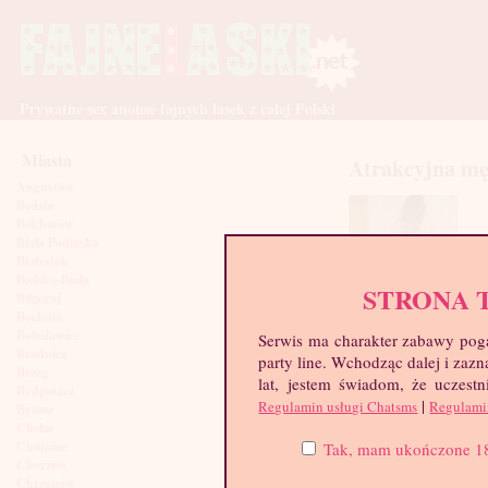
Prywatne sex anonse fajnych lasek z całej Polski
Miasta
Atrakcyjna mę
Augustów
Będzin
Bełchatów
Biała Podlaska
Białystok
Bielsko-Biała
STRONA 
Biłgoraj
Bochnia
Bolesławiec
Serwis ma charakter zabawy poga
Brodnica
party line. Wchodząc dalej i za
Brzeg
lat, jestem świadom, że uczestn
Bydgoszcz
|
Regulamin usługi Chatsms
Regulami
Bytom
Chełm
Chojnice
Tak, mam ukończone 18 l
Chorzów
Chrzanów