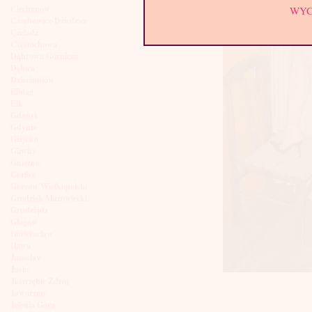
Ciechanów
WY
Czechowice-Dziedzice
Czeladź
Częstochowa
Dąbrowa Górnicza
Dębica
Dzierżoniów
Elbląg
Ełk
Gdańsk
Gdynia
Giżycko
Gliwice
Gniezno
Gorlice
Gorzów Wielkopolski
Grodzisk Mazowiecki
Grudziądz
Głogów
Inowrocław
Iława
Jarosław
Jasło
Jastrzębie Zdrój
Jaworzno
Jelenia Góra