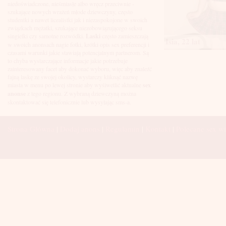
Łuków
niedoświadczone, nieśmiasłe albo wręcz przeciwnie -
Malbork
szukające nowych wrażeń młode dziewczyny, często
Mielec
studentki a nawet licealistki jak i niezaspokojone w swoich
Mikołów
związkach mężatki, szukające niezobowiązującego seksu
Mińsk Mazowiecki
singielki czy samotne rozwódki.
Laski
często zamieszczają
Isia, 22 lat
Mława
w swoich anonsach nagie fotki, krótki opis sex preferencji i
Mysłowice
czasami warunki jakie stawiają potencjalnym partnerom. Są
Myszków
to chyba wystarczające informacje jakie potrzebuje
Nowa Sól
zainteresowany facet aby dokonać wyboru, więc aby znaleźć
fajną laskę ze swojej okolicy, wystarczy kliknąć nazwę
Nowy Dwór Mazowiecki
miasta w menu po lewej stronie aby wyśiwetlić aktualne
sex
Nowy Sącz
anonse
z tego regionu. Z wybraną dziewczyną można
Nowy Targ
skontaktować się telefonicznie lub wysyłając sms-a.
Nysa
Oleśnica
Olkusz
Strona Główna
|
Dodaj anons
|
Regulamin
|
Kontakt
|
Polecane sex wi
Olsztyn
Oława
Opole
Ostróda
Ostrów Wielkopolski
Ostrowiec Świętokrzyski
Ostrołęka
Otwock
Oświęcim
Pabianice
Piaseczno
Piekary Śląskie