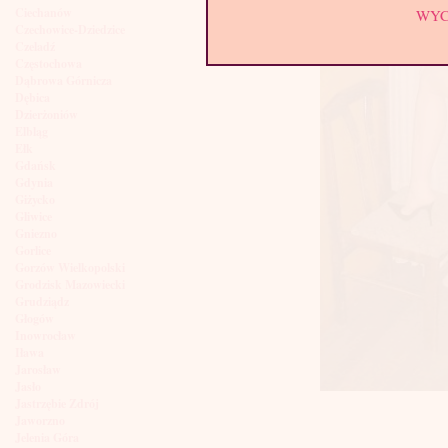
Ciechanów
WY
Czechowice-Dziedzice
Czeladź
Częstochowa
Dąbrowa Górnicza
Dębica
Dzierżoniów
Elbląg
Ełk
Gdańsk
Gdynia
Giżycko
Gliwice
Gniezno
Gorlice
Gorzów Wielkopolski
Grodzisk Mazowiecki
Grudziądz
Głogów
Inowrocław
Iława
Jarosław
Jasło
Jastrzębie Zdrój
Jaworzno
Jelenia Góra