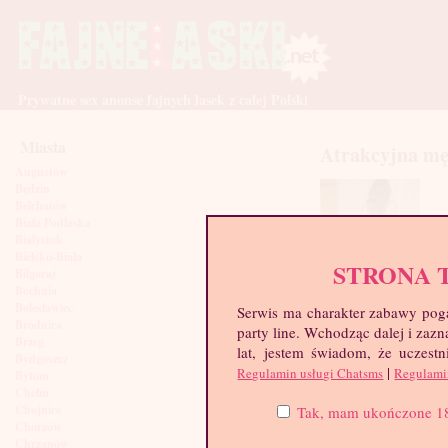
Prywatne sex anonse fajnych lasek z całej Polski
Miasta
Atrakcyjna mę
Augustów
Będzin
Bełchatów
Biała Podlaska
Białystok
Bielsko-Biała
STRONA 
Biłgoraj
Bochnia
Bolesławiec
Serwis ma charakter zabawy poga
Brodnica
party line. Wchodząc dalej i za
Brzeg
lat, jestem świadom, że uczestn
Bydgoszcz
|
Regulamin usługi Chatsms
Regulami
Bytom
Chełm
Chojnice
Tak, mam ukończone 18 l
Chorzów
Chrzanów