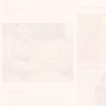
Kalisz
Katowice
Inne sex anonse
Kędzierzyn-koźle
Kętrzyn
Kielce
Kłodzko
Knurów
Konin
Koszalin
Kołobrzeg
Kraków
Kraśnik
Krosno
Krotoszyn
Kutno
Kwidzyń
Sabina, 33 lat
Legionowo
Legnica
Leszno
Lębork
Lubin
Lublin
Luboń
Parę słów o stronie
Łódź
Na stronach serwisu Fajnelaski.net znajdują się sex anonse
Łomża
kobiet z ponad 100 miejscowości z terenu całego kraju
Łowicz
szukających kontaktu z mężczyznami. Są to zarówno