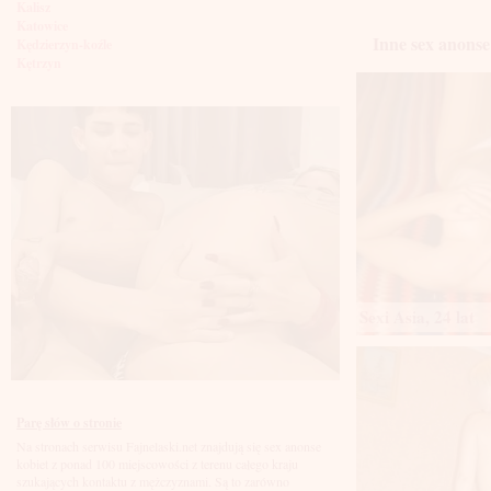
Kalisz
Katowice
Inne sex anonse
Kędzierzyn-koźle
Kętrzyn
Kielce
Kłodzko
Knurów
Konin
Koszalin
Kołobrzeg
Kraków
Kraśnik
Krosno
Krotoszyn
Kutno
Kwidzyń
Legionowo
Sexi Asia, 24 lat
Legnica
Leszno
Lębork
Lubin
Lublin
Luboń
Parę słów o stronie
Łódź
Na stronach serwisu Fajnelaski.net znajdują się sex anonse
Łomża
kobiet z ponad 100 miejscowości z terenu całego kraju
Łowicz
szukających kontaktu z mężczyznami. Są to zarówno