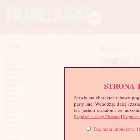
Prywatne sex anonse fajnych lasek z całej Polski
Miasta
Dagmara
Augustów
Będzin
Bełchatów
Biała Podlaska
Białystok
Bielsko-Biała
STRONA 
Biłgoraj
Bochnia
Bolesławiec
Serwis ma charakter zabawy poga
Brodnica
party line. Wchodząc dalej i za
Brzeg
lat, jestem świadom, że uczestn
Bydgoszcz
|
Regulamin usługi Chatsms
Regulami
Bytom
Chełm
Chojnice
Tak, mam ukończone 18 l
Chorzów
Chrzanów