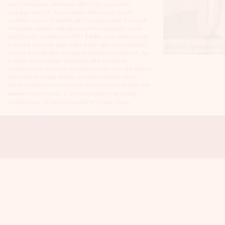
Łuków
niedoświadczone, nieśmiasłe albo wręcz przeciwnie -
Malbork
szukające nowych wrażeń młode dziewczyny, często
Mielec
studentki a nawet licealistki jak i niezaspokojone w swoich
Mikołów
związkach mężatki, szukające niezobowiązującego seksu
Mińsk Mazowiecki
singielki czy samotne rozwódki.
Laski
często zamieszczają
Mława
w swoich anonsach nagie fotki, krótki opis sex preferencji i
Serwis sprzątajacy 
Mysłowice
czasami warunki jakie stawiają potencjalnym partnerom. Są
Myszków
to chyba wystarczające informacje jakie potrzebuje
Nowa Sól
zainteresowany facet aby dokonać wyboru, więc aby znaleźć
fajną laskę ze swojej okolicy, wystarczy kliknąć nazwę
Nowy Dwór Mazowiecki
miasta w menu po lewej stronie aby wyśiwetlić aktualne
sex
Nowy Sącz
anonse
z tego regionu. Z wybraną dziewczyną można
Nowy Targ
skontaktować się telefonicznie lub wysyłając sms-a.
Nysa
Oleśnica
Olkusz
Strona Główna
|
Dodaj anons
|
Regulamin
|
Kontakt
|
Polecane sex wi
Olsztyn
Oława
Opole
Ostróda
Ostrów Wielkopolski
Ostrowiec Świętokrzyski
Ostrołęka
Otwock
Oświęcim
Pabianice
Piaseczno
Piekary Śląskie