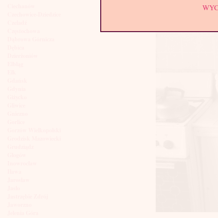
Ciechanów
WY
Czechowice-Dziedzice
Czeladź
Częstochowa
Dąbrowa Górnicza
Dębica
Dzierżoniów
Elbląg
Ełk
Gdańsk
Gdynia
Giżycko
Gliwice
Gniezno
Gorlice
Gorzów Wielkopolski
Grodzisk Mazowiecki
Grudziądz
Głogów
Inowrocław
Iława
Jarosław
Jasło
Jastrzębie Zdrój
Jaworzno
Jelenia Góra