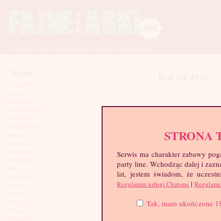
Prywatne sex anonse fajnych lasek z całej Polski
Miasta
Raz się żyje
Augustów
Będzin
Bełchatów
Biała Podlaska
Białystok
Bielsko-Biała
STRONA 
Biłgoraj
Bochnia
Bolesławiec
Serwis ma charakter zabawy poga
Brodnica
party line. Wchodząc dalej i za
Brzeg
lat, jestem świadom, że uczestn
Bydgoszcz
|
Regulamin usługi Chatsms
Regulami
Bytom
Chełm
Chojnice
Tak, mam ukończone 18 l
Chorzów
Chrzanów