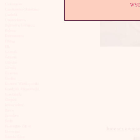
Ciechanów
WY
Czechowice-Dziedzice
Czeladź
Częstochowa
Dąbrowa Górnicza
Dębica
Dzierżoniów
Elbląg
Ełk
Gdańsk
Gdynia
Giżycko
Gliwice
Gniezno
Gorlice
Gorzów Wielkopolski
Grodzisk Mazowiecki
Grudziądz
Głogów
Inowrocław
Iława
Jarosław
Jasło
Jastrzębie Zdrój
Inne sex anons
Jaworzno
Jelenia Góra