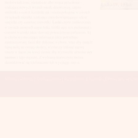
Łuków
niedoświadczone, nieśmiasłe albo wręcz przeciwnie -
Lalka19, 19 lat
Malbork
szukające nowych wrażeń młode dziewczyny, często
Mielec
studentki a nawet licealistki jak i niezaspokojone w swoich
Mikołów
związkach mężatki, szukające niezobowiązującego seksu
Mińsk Mazowiecki
singielki czy samotne rozwódki.
Laski
często zamieszczają
Mława
w swoich anonsach nagie fotki, krótki opis sex preferencji i
Mysłowice
czasami warunki jakie stawiają potencjalnym partnerom. Są
Myszków
to chyba wystarczające informacje jakie potrzebuje
Nowa Sól
zainteresowany facet aby dokonać wyboru, więc aby znaleźć
fajną laskę ze swojej okolicy, wystarczy kliknąć nazwę
Nowy Dwór Mazowiecki
miasta w menu po lewej stronie aby wyśiwetlić aktualne
sex
Nowy Sącz
anonse
z tego regionu. Z wybraną dziewczyną można
Nowy Targ
skontaktować się telefonicznie lub wysyłając sms-a.
Nysa
Oleśnica
Olkusz
Strona Główna
|
Dodaj anons
|
Regulamin
|
Kontakt
|
Polecane sex wi
Olsztyn
Oława
Opole
Ostróda
Ostrów Wielkopolski
Ostrowiec Świętokrzyski
Ostrołęka
Otwock
Oświęcim
Pabianice
Piaseczno
Piekary Śląskie