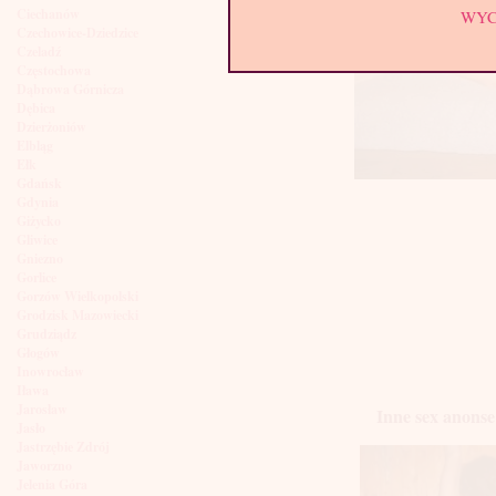
Ciechanów
WY
Czechowice-Dziedzice
Czeladź
Częstochowa
Dąbrowa Górnicza
Dębica
Dzierżoniów
Elbląg
Ełk
Gdańsk
Gdynia
Giżycko
Gliwice
Gniezno
Gorlice
Gorzów Wielkopolski
Grodzisk Mazowiecki
Grudziądz
Głogów
Inowrocław
Iława
Jarosław
Inne sex anonse
Jasło
Jastrzębie Zdrój
Jaworzno
Jelenia Góra