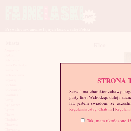
Prywatne sex anonse fajnych lasek z całej Polski
Miasta
Kleo
Augustów
Będzin
Bełchatów
Biała Podlaska
Białystok
Bielsko-Biała
STRONA 
Biłgoraj
Bochnia
Bolesławiec
Serwis ma charakter zabawy poga
Brodnica
party line. Wchodząc dalej i za
Brzeg
lat, jestem świadom, że uczestn
Bydgoszcz
|
Regulamin usługi Chatsms
Regulami
Bytom
Chełm
Chojnice
Tak, mam ukończone 18 l
Chorzów
Chrzanów