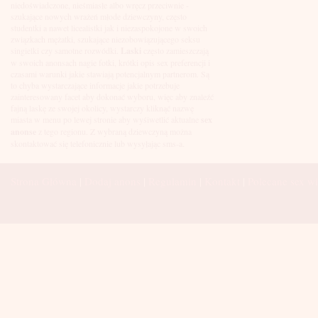
Łuków
niedoświadczone, nieśmiasłe albo wręcz przeciwnie -
Malbork
szukające nowych wrażeń młode dziewczyny, często
Mielec
studentki a nawet licealistki jak i niezaspokojone w swoich
Mikołów
związkach mężatki, szukające niezobowiązującego seksu
Mińsk Mazowiecki
singielki czy samotne rozwódki.
Laski
często zamieszczają
Mława
w swoich anonsach nagie fotki, krótki opis sex preferencji i
Mysłowice
czasami warunki jakie stawiają potencjalnym partnerom. Są
Myszków
to chyba wystarczające informacje jakie potrzebuje
Nowa Sól
zainteresowany facet aby dokonać wyboru, więc aby znaleźć
fajną laskę ze swojej okolicy, wystarczy kliknąć nazwę
Nowy Dwór Mazowiecki
miasta w menu po lewej stronie aby wyśiwetlić aktualne
sex
Nowy Sącz
anonse
z tego regionu. Z wybraną dziewczyną można
Nowy Targ
skontaktować się telefonicznie lub wysyłając sms-a.
Nysa
Oleśnica
Olkusz
Strona Główna
|
Dodaj anons
|
Regulamin
|
Kontakt
|
Polecane sex wi
Olsztyn
Oława
Opole
Ostróda
Ostrów Wielkopolski
Ostrowiec Świętokrzyski
Ostrołęka
Otwock
Oświęcim
Pabianice
Piaseczno
Piekary Śląskie