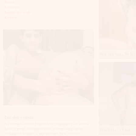
Kalisz
Katowice
Kędzierzyn-koźle
Kętrzyn
Kielce
Kłodzko
Knurów
Konin
Koszalin
Kołobrzeg
Sex sex sex, 36 lat
Kraków
Kraśnik
Krosno
Krotoszyn
Kutno
Kwidzyń
Legionowo
Legnica
Leszno
Lębork
Lubin
Lublin
Luboń
Parę słów o stronie
Łódź
Na stronach serwisu Fajnelaski.net znajdują się sex anonse
Łomża
kobiet z ponad 100 miejscowości z terenu całego kraju
Wioletta, 19 lat
Łowicz
szukających kontaktu z mężczyznami. Są to zarówno