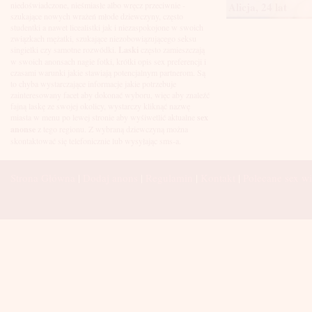
Łuków
Alicja, 24 lat
niedoświadczone, nieśmiasłe albo wręcz przeciwnie -
Malbork
szukające nowych wrażeń młode dziewczyny, często
Mielec
studentki a nawet licealistki jak i niezaspokojone w swoich
Mikołów
związkach mężatki, szukające niezobowiązującego seksu
Mińsk Mazowiecki
singielki czy samotne rozwódki.
Laski
często zamieszczają
Mława
w swoich anonsach nagie fotki, krótki opis sex preferencji i
Mysłowice
czasami warunki jakie stawiają potencjalnym partnerom. Są
Myszków
to chyba wystarczające informacje jakie potrzebuje
Nowa Sól
zainteresowany facet aby dokonać wyboru, więc aby znaleźć
fajną laskę ze swojej okolicy, wystarczy kliknąć nazwę
Nowy Dwór Mazowiecki
miasta w menu po lewej stronie aby wyśiwetlić aktualne
sex
Nowy Sącz
anonse
z tego regionu. Z wybraną dziewczyną można
Nowy Targ
skontaktować się telefonicznie lub wysyłając sms-a.
Nysa
Oleśnica
Olkusz
Strona Główna
|
Dodaj anons
|
Regulamin
|
Kontakt
|
Polecane sex wi
Olsztyn
Oława
Opole
Ostróda
Ostrów Wielkopolski
Ostrowiec Świętokrzyski
Ostrołęka
Otwock
Oświęcim
Pabianice
Piaseczno
Piekary Śląskie