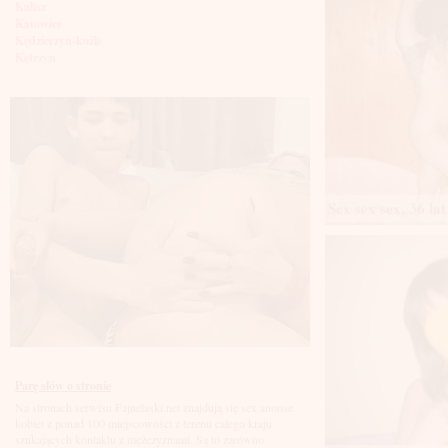
Kalisz
Katowice
Kędzierzyn-koźle
Kętrzyn
Kielce
Kłodzko
Knurów
Konin
Koszalin
Kołobrzeg
Kraków
Kraśnik
Sex sex sex, 36 lat
Krosno
Krotoszyn
Kutno
Kwidzyń
Legionowo
Legnica
Leszno
Lębork
Lubin
Lublin
Luboń
Parę słów o stronie
Łódź
Na stronach serwisu Fajnelaski.net znajdują się sex anonse
Łomża
kobiet z ponad 100 miejscowości z terenu całego kraju
Łowicz
szukających kontaktu z mężczyznami. Są to zarówno