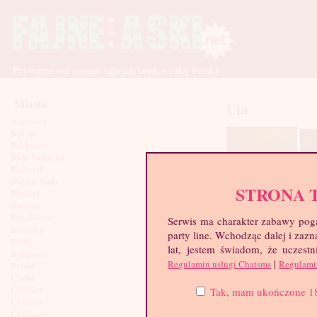
Prywatne sex anonse fajnych lasek z całej Polski
Miasta
Ula
Augustów
Będzin
Bełchatów
Biała Podlaska
Białystok
Bielsko-Biała
STRONA 
Biłgoraj
Bochnia
Bolesławiec
Serwis ma charakter zabawy poga
Brodnica
party line. Wchodząc dalej i za
Brzeg
lat, jestem świadom, że uczestn
Bydgoszcz
|
Regulamin usługi Chatsms
Regulami
Bytom
Chełm
Chojnice
Tak, mam ukończone 18 l
Chorzów
Chrzanów