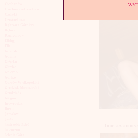
Ciechanów
WY
Czechowice-Dziedzice
Czeladź
Częstochowa
Dąbrowa Górnicza
Dębica
Dzierżoniów
Elbląg
Ełk
Gdańsk
Gdynia
Giżycko
Gliwice
Gniezno
Gorlice
Gorzów Wielkopolski
Grodzisk Mazowiecki
Grudziądz
Głogów
Inowrocław
Iława
Jarosław
Jasło
Inne sex anonse
Jastrzębie Zdrój
Jaworzno
Jelenia Góra