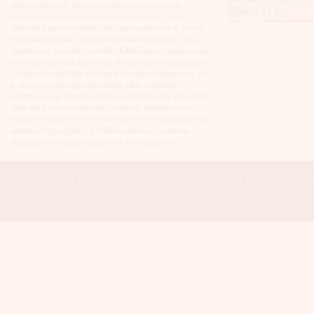
Łuków
niedoświadczone, nieśmiasłe albo wręcz przeciwnie -
Goldi, 22 lat
Malbork
szukające nowych wrażeń młode dziewczyny, często
Mielec
studentki a nawet licealistki jak i niezaspokojone w swoich
Mikołów
związkach mężatki, szukające niezobowiązującego seksu
Mińsk Mazowiecki
singielki czy samotne rozwódki.
Laski
często zamieszczają
Mława
w swoich anonsach nagie fotki, krótki opis sex preferencji i
Mysłowice
czasami warunki jakie stawiają potencjalnym partnerom. Są
Myszków
to chyba wystarczające informacje jakie potrzebuje
Nowa Sól
zainteresowany facet aby dokonać wyboru, więc aby znaleźć
fajną laskę ze swojej okolicy, wystarczy kliknąć nazwę
Nowy Dwór Mazowiecki
miasta w menu po lewej stronie aby wyśiwetlić aktualne
sex
Nowy Sącz
anonse
z tego regionu. Z wybraną dziewczyną można
Nowy Targ
skontaktować się telefonicznie lub wysyłając sms-a.
Nysa
Oleśnica
Olkusz
Strona Główna
|
Dodaj anons
|
Regulamin
|
Kontakt
|
Polecane sex wi
Olsztyn
Oława
Opole
Ostróda
Ostrów Wielkopolski
Ostrowiec Świętokrzyski
Ostrołęka
Otwock
Oświęcim
Pabianice
Piaseczno
Piekary Śląskie