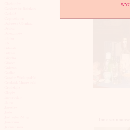
Ciechanów
WY
Czechowice-Dziedzice
Czeladź
Częstochowa
Dąbrowa Górnicza
Dębica
Dzierżoniów
Elbląg
Ełk
Gdańsk
Gdynia
Giżycko
Gliwice
Gniezno
Gorlice
Gorzów Wielkopolski
Grodzisk Mazowiecki
Grudziądz
Głogów
Inowrocław
Iława
Jarosław
Jasło
Jastrzębie Zdrój
Inne sex anonse 
Jaworzno
Jelenia Góra