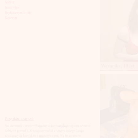
Kalisz
Katowice
Kędzierzyn-koźle
Kętrzyn
Kielce
Kłodzko
Knurów
Konin
Koszalin
Kołobrzeg
Kraków
Kraśnik
Weronika, 19 lat
Krosno
Krotoszyn
Kutno
Kwidzyń
Legionowo
Legnica
Leszno
Lębork
Lubin
Lublin
Luboń
Parę słów o stronie
Łódź
Na stronach serwisu Fajnelaski.net znajdują się sex anonse
Łomża
kobiet z ponad 100 miejscowości z terenu całego kraju
Łowicz
szukających kontaktu z mężczyznami. Są to zarówno