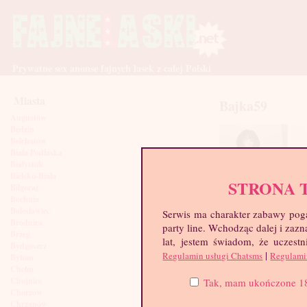
Prywatne sex anonse fajnych lasek z całej Polski
Miasta
Bajka59
Augustów
Będzin
Bełchatów
Biała Podlaska
Białystok
Bielsko-Biała
STRONA 
Biłgoraj
Bochnia
Bolesławiec
Serwis ma charakter zabawy poga
Brodnica
party line. Wchodząc dalej i za
Brzeg
lat, jestem świadom, że uczestn
Bydgoszcz
|
Regulamin usługi Chatsms
Regulami
Bytom
Chełm
Chojnice
Tak, mam ukończone 18 l
Chorzów
Chrzanów