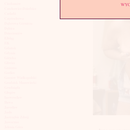
Ciechanów
WY
Czechowice-Dziedzice
Czeladź
Częstochowa
Dąbrowa Górnicza
Dębica
Dzierżoniów
Elbląg
Ełk
Gdańsk
Gdynia
Giżycko
Gliwice
Gniezno
Gorlice
Gorzów Wielkopolski
Grodzisk Mazowiecki
Grudziądz
Głogów
Inowrocław
Iława
Jarosław
Jasło
Jastrzębie Zdrój
Jaworzno
Jelenia Góra