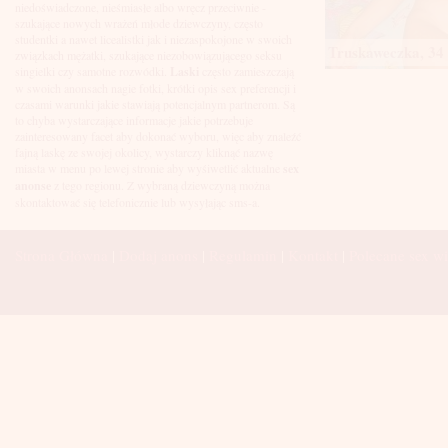
Łuków
niedoświadczone, nieśmiasłe albo wręcz przeciwnie -
Malbork
szukające nowych wrażeń młode dziewczyny, często
Mielec
studentki a nawet licealistki jak i niezaspokojone w swoich
Truskaweczka, 34 
Mikołów
związkach mężatki, szukające niezobowiązującego seksu
Mińsk Mazowiecki
singielki czy samotne rozwódki.
Laski
często zamieszczają
Mława
w swoich anonsach nagie fotki, krótki opis sex preferencji i
Mysłowice
czasami warunki jakie stawiają potencjalnym partnerom. Są
Myszków
to chyba wystarczające informacje jakie potrzebuje
Nowa Sól
zainteresowany facet aby dokonać wyboru, więc aby znaleźć
fajną laskę ze swojej okolicy, wystarczy kliknąć nazwę
Nowy Dwór Mazowiecki
miasta w menu po lewej stronie aby wyśiwetlić aktualne
sex
Nowy Sącz
anonse
z tego regionu. Z wybraną dziewczyną można
Nowy Targ
skontaktować się telefonicznie lub wysyłając sms-a.
Nysa
Oleśnica
Olkusz
Strona Główna
|
Dodaj anons
|
Regulamin
|
Kontakt
|
Polecane sex wi
Olsztyn
Oława
Opole
Ostróda
Ostrów Wielkopolski
Ostrowiec Świętokrzyski
Ostrołęka
Otwock
Oświęcim
Pabianice
Piaseczno
Piekary Śląskie