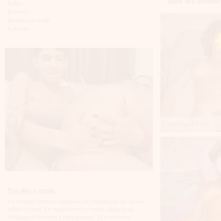
Inne sex anonse
Kalisz
Katowice
Kędzierzyn-koźle
Kętrzyn
Kielce
Kłodzko
Knurów
Konin
Koszalin
Kołobrzeg
Kraków
Kraśnik
Krosno
Krotoszyn
Kutno
Urszula, 43 lat
Kwidzyń
Legionowo
Legnica
Leszno
Lębork
Lubin
Lublin
Luboń
Parę słów o stronie
Łódź
Na stronach serwisu Fajnelaski.net znajdują się sex anonse
Łomża
kobiet z ponad 100 miejscowości z terenu całego kraju
Łowicz
szukających kontaktu z mężczyznami. Są to zarówno