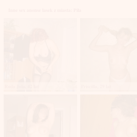
Inne sex anonse lasek z miasta: Piła
Ruda Jola, 42 lat
Priscilla, 29 lat