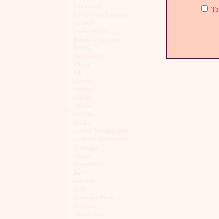
Ciechanów
Ta
Czechowice-Dziedzice
Czeladź
Częstochowa
Dąbrowa Górnicza
Dębica
Dzierżoniów
Elbląg
Ełk
Gdańsk
Gdynia
Giżycko
Gliwice
Gniezno
Gorlice
Gorzów Wielkopolski
Grodzisk Mazowiecki
Grudziądz
Głogów
Inowrocław
Iława
Jarosław
Jasło
Jastrzębie Zdrój
Jaworzno
Jelenia Góra