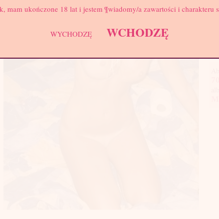
Biu
k, mam ukończone 18 lat i jestem ¶wiadomy/a zawartości i charakteru 
Sło
WCHODZĘ
twa
WYCHODZĘ
pan
twa
Ab
70
al
M