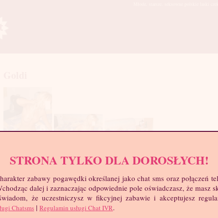
Młode, starsze, seksowne polskie laski cze
Goldi
STRONA TYLKO DLA DOROSŁYCH!
mia
harakter zabawy pogawędki określanej jako chat sms oraz połączeń te
troc
 Wchodząc dalej i zaznaczając odpowiednie pole oświadczasz, że masz 
Wie
 świadom, że uczestniczysz w fikcyjnej zabawie i akceptujesz regul
Wzr
|
.
ługi Chatsms
Regulamin usługi Chat IVR
Wa