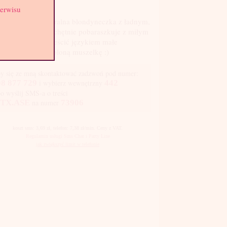
st: 2
serwisu
dka, urocza, naturalna blondyneczka z ładnym,
rdym biuścikem chętnie pobaraszkuje z miłym
em, który lubi pieścić językiem małe
rde suteczki i ogoloną muszelkę :)
y się ze mną skontaktować zadzwoń pod numer:
8 877 729
i wybierz wewnętrzny
442
bo wyślij SMS-a o treści
TX.ASE
na numer
73906
koszt sms: 3,69 zł, telefon: 7,38 zł/min. Ceny z VAT.
Regulamin usługi Sms Chat i Party Line
jak zwiększyć limit w telefonie