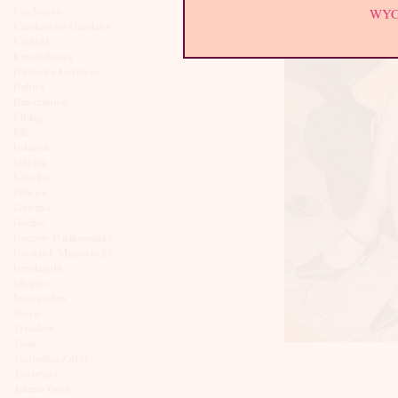
Ciechanów
WY
Czechowice-Dziedzice
Czeladź
Częstochowa
Dąbrowa Górnicza
Dębica
Dzierżoniów
Elbląg
Ełk
Gdańsk
Gdynia
Giżycko
Gliwice
Gniezno
Gorlice
Gorzów Wielkopolski
Grodzisk Mazowiecki
Grudziądz
Głogów
Inowrocław
Iława
Jarosław
Jasło
Jastrzębie Zdrój
Jaworzno
Jelenia Góra