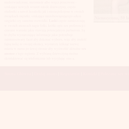
Łuków
niedoświadczone, nieśmiasłe albo wręcz przeciwnie -
Malbork
szukające nowych wrażeń młode dziewczyny, często
Mielec
studentki a nawet licealistki jak i niezaspokojone w swoich
Mikołów
związkach mężatki, szukające niezobowiązującego seksu
Nienasycona, 50 l
Mińsk Mazowiecki
singielki czy samotne rozwódki.
Laski
często zamieszczają
Mława
w swoich anonsach nagie fotki, krótki opis sex preferencji i
Mysłowice
czasami warunki jakie stawiają potencjalnym partnerom. Są
Myszków
to chyba wystarczające informacje jakie potrzebuje
Nowa Sól
zainteresowany facet aby dokonać wyboru, więc aby znaleźć
fajną laskę ze swojej okolicy, wystarczy kliknąć nazwę
Nowy Dwór Mazowiecki
miasta w menu po lewej stronie aby wyśiwetlić aktualne
sex
Nowy Sącz
anonse
z tego regionu. Z wybraną dziewczyną można
Nowy Targ
skontaktować się telefonicznie lub wysyłając sms-a.
Nysa
Oleśnica
Olkusz
Strona Główna
|
Dodaj anons
|
Regulamin
|
Kontakt
|
Polecane sex wi
Olsztyn
Oława
Opole
Ostróda
Ostrów Wielkopolski
Ostrowiec Świętokrzyski
Ostrołęka
Otwock
Oświęcim
Pabianice
Piaseczno
Piekary Śląskie