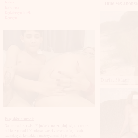
Inne sex anonse
Kalisz
Katowice
Kędzierzyn-koźle
Kętrzyn
Kielce
Kłodzko
Knurów
Konin
Koszalin
Kołobrzeg
Kraków
Kraśnik
Krosno
Krotoszyn
Kutno
Daria, 50 lat
Kwidzyń
Legionowo
Legnica
Leszno
Lębork
Lubin
Lublin
Luboń
Parę słów o stronie
Łódź
Na stronach serwisu Fajnelaski.net znajdują się sex anonse
Łomża
kobiet z ponad 100 miejscowości z terenu całego kraju
Łowicz
szukających kontaktu z mężczyznami. Są to zarówno