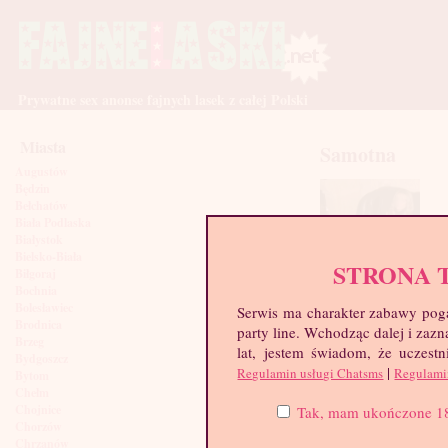
Prywatne sex anonse fajnych lasek z całej Polski
Miasta
Samotna
Augustów
Będzin
Bełchatów
Biała Podlaska
Białystok
Bielsko-Biała
STRONA 
Biłgoraj
Bochnia
Bolesławiec
Serwis ma charakter zabawy poga
Brodnica
party line. Wchodząc dalej i za
Brzeg
lat, jestem świadom, że uczestn
Bydgoszcz
|
Regulamin usługi Chatsms
Regulami
Bytom
Chełm
Chojnice
Tak, mam ukończone 18 l
Chorzów
Chrzanów