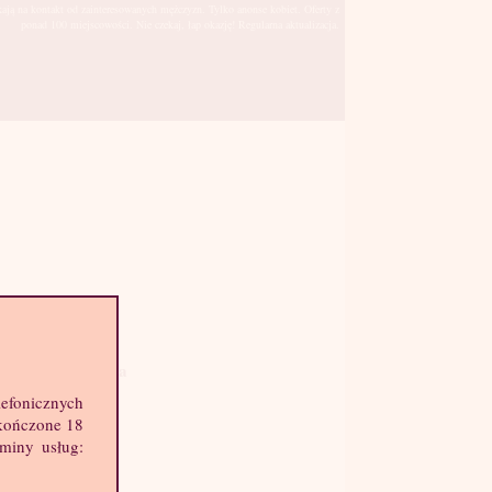
kają na kontakt od zainteresowanych mężczyzn. Tylko anonse kobiet. Oferty z
ponad 100 miejscowości. Nie czekaj, łap okazję! Regularna aktualizacja.
Zielona Góra
sto:
lefonicznych
hę informacji o mnie:
skończone 18
k: 18 lat
aminy usług:
ost: 165 cm
ga: 50 kg