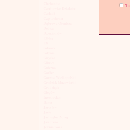
Ciechanów
Ta
Czechowice-Dziedzice
Czeladź
Częstochowa
Dąbrowa Górnicza
Dębica
Dzierżoniów
Elbląg
Ełk
Gdańsk
Gdynia
Giżycko
Gliwice
Gniezno
Gorlice
Gorzów Wielkopolski
Grodzisk Mazowiecki
Grudziądz
Głogów
Inowrocław
Iława
Jarosław
Jasło
Jastrzębie Zdrój
Jaworzno
Jelenia Góra