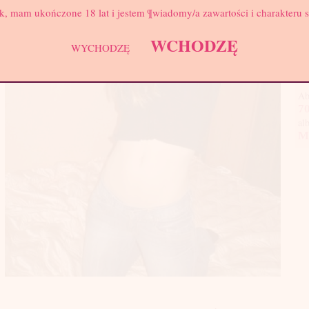
Biu
k, mam ukończone 18 lat i jestem ¶wiadomy/a zawartości i charakteru 
Wes
cie
WCHODZĘ
WYCHODZĘ
Nic
wyk
Ab
70
al
M