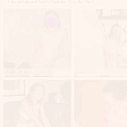
Inne sex anonse lasek z miasta: Zielona Góra
Uległa, 31 lat
Kalla, 44 lat