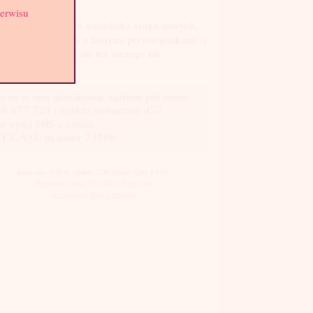
st: 3
serwisu
oła, jasnowłosa 18-nastolatka szuka nowych,
kawych kontaktów z fajnymi przystojniakami :)
zego nie obiecuję ale też niczego nie
luczam :)
y się ze mną skontaktować zadzwoń pod numer:
8 877 729
i wybierz wewnętrzny
457
bo wyślij SMS-a o treści
TX.ASU
na numer
73906
koszt sms: 3,69 zł, telefon: 7,38 zł/min. Ceny z VAT.
Regulamin usługi Sms Chat i Party Line
jak zwiększyć limit w telefonie