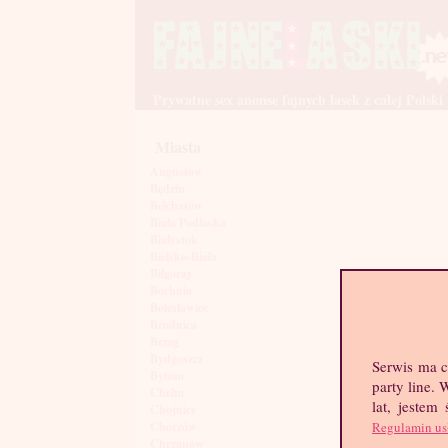
Prywatne sex anonse fajnych lasek z całej Polski
Miasta
Augustów
Będzin
Bełchatów
Biała Podlaska
Białystok
Bielsko-Biała
Biłgoraj
Bochnia
Bolesławiec
Brodnica
Brzeg
Bydgoszcz
Serwis ma c
Bytom
party line.
Chełm
lat, jestem
Chojnice
Regulamin us
Chorzów
Chrzanów