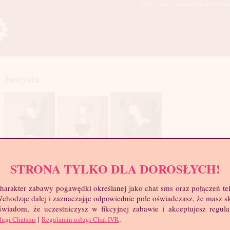
Młode, starsze, seksowne polskie laski cze
Justysia
STRONA TYLKO DLA DOROSŁYCH!
mia
harakter zabawy pogawędki określanej jako chat sms oraz połączeń te
troc
 Wchodząc dalej i zaznaczając odpowiednie pole oświadczasz, że masz 
Wie
 świadom, że uczestniczysz w fikcyjnej zabawie i akceptujesz regul
Wzr
|
.
ługi Chatsms
Regulamin usługi Chat IVR
Wa