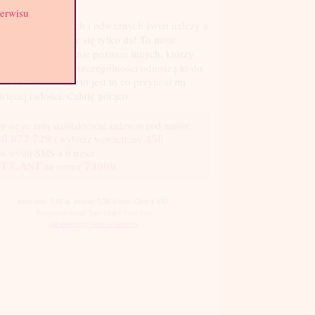
st: 4
serwisu
pięknych, młodych i odważnych świat należy a
ycia trzeba brać ile się tylko da! To moje
ualne motto. Chętnie poznam innych, którzy
lą podobnie a w szczególności odnoszą to do
aw seksu, bo seks to jest to co przynosi mi
więcej radości. Całuję gorąco.
y się ze mną skontaktować zadzwoń pod numer:
8 877 729
i wybierz wewnętrzny
458
bo wyślij SMS-a o treści
TX.AST
na numer
73906
koszt sms: 3,69 zł, telefon: 7,38 zł/min. Ceny z VAT.
Regulamin usługi Sms Chat i Party Line
jak zwiększyć limit w telefonie