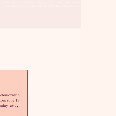
kają na kontakt od zainteresowanych mężczyzn. Tylko anonse kobiet. Oferty z
ponad 100 miejscowości. Nie czekaj, łap okazję! Regularna aktualizacja.
Leszno
sto:
lefonicznych
hę informacji o mnie:
skończone 18
k: 23 lat
aminy usług:
ost: 166 cm
ga: 60 kg