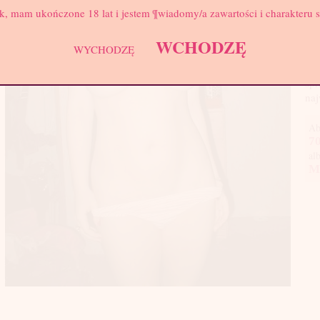
Biu
k, mam ukończone 18 lat i jestem ¶wiadomy/a zawartości i charakteru 
Do 
z ż
WCHODZĘ
WYCHODZĘ
akt
myś
spr
naj
Ab
70
al
M