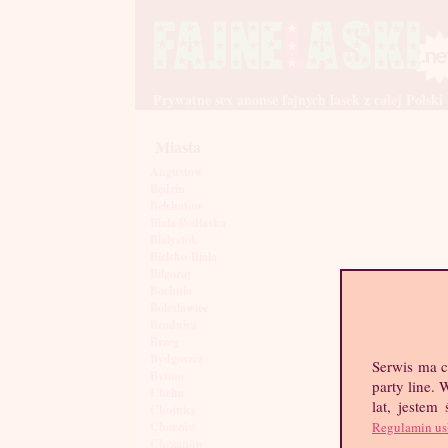
Prywatne sex anonse fajnych lasek z całej Polski
Miasta
Augustów
Będzin
Bełchatów
Biała Podlaska
Białystok
Bielsko-Biała
Biłgoraj
Bochnia
Bolesławiec
Brodnica
Brzeg
Bydgoszcz
Serwis ma c
Bytom
party line.
Chełm
lat, jestem
Chojnice
Regulamin us
Chorzów
Chrzanów