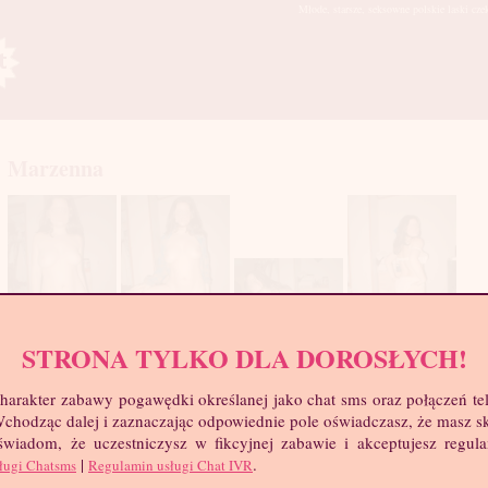
Młode, starsze, seksowne polskie laski cze
Marzenna
STRONA TYLKO DLA DOROSŁYCH!
mia
harakter zabawy pogawędki określanej jako chat sms oraz połączeń te
troc
 Wchodząc dalej i zaznaczając odpowiednie pole oświadczasz, że masz 
Wie
 świadom, że uczestniczysz w fikcyjnej zabawie i akceptujesz regul
Wzr
|
.
ługi Chatsms
Regulamin usługi Chat IVR
Wa