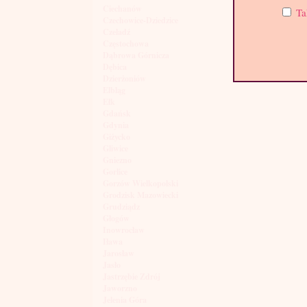
Ciechanów
Ta
Czechowice-Dziedzice
Czeladź
Częstochowa
Dąbrowa Górnicza
Dębica
Dzierżoniów
Elbląg
Ełk
Gdańsk
Gdynia
Giżycko
Gliwice
Gniezno
Gorlice
Gorzów Wielkopolski
Grodzisk Mazowiecki
Grudziądz
Głogów
Inowrocław
Iława
Jarosław
Jasło
Jastrzębie Zdrój
Jaworzno
Jelenia Góra