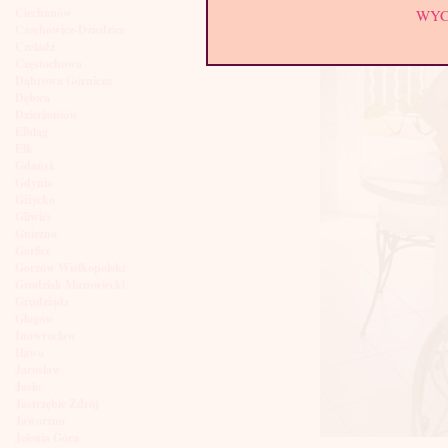
Ciechanów
WY
Czechowice-Dziedzice
Czeladź
Częstochowa
Dąbrowa Górnicza
Dębica
Dzierżoniów
Elbląg
Ełk
Gdańsk
Gdynia
Giżycko
Gliwice
Gniezno
Gorlice
Gorzów Wielkopolski
Grodzisk Mazowiecki
Grudziądz
Głogów
Inowrocław
Iława
Jarosław
Jasło
Jastrzębie Zdrój
Jaworzno
Jelenia Góra