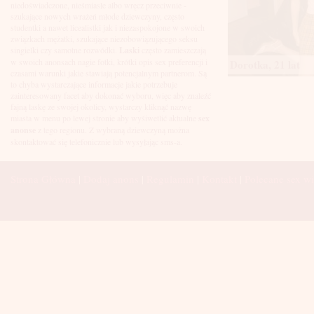
Łuków
niedoświadczone, nieśmiasłe albo wręcz przeciwnie -
Malbork
szukające nowych wrażeń młode dziewczyny, często
Mielec
studentki a nawet licealistki jak i niezaspokojone w swoich
Mikołów
związkach mężatki, szukające niezobowiązującego seksu
Mińsk Mazowiecki
singielki czy samotne rozwódki.
Laski
często zamieszczają
Mława
w swoich anonsach nagie fotki, krótki opis sex preferencji i
Dorotka, 21 lat
Mysłowice
czasami warunki jakie stawiają potencjalnym partnerom. Są
Myszków
to chyba wystarczające informacje jakie potrzebuje
Nowa Sól
zainteresowany facet aby dokonać wyboru, więc aby znaleźć
fajną laskę ze swojej okolicy, wystarczy kliknąć nazwę
Nowy Dwór Mazowiecki
miasta w menu po lewej stronie aby wyśiwetlić aktualne
sex
Nowy Sącz
anonse
z tego regionu. Z wybraną dziewczyną można
Nowy Targ
skontaktować się telefonicznie lub wysyłając sms-a.
Nysa
Oleśnica
Olkusz
Strona Główna
|
Dodaj anons
|
Regulamin
|
Kontakt
|
Polecane sex wi
Olsztyn
Oława
Opole
Ostróda
Ostrów Wielkopolski
Ostrowiec Świętokrzyski
Ostrołęka
Otwock
Oświęcim
Pabianice
Piaseczno
Piekary Śląskie