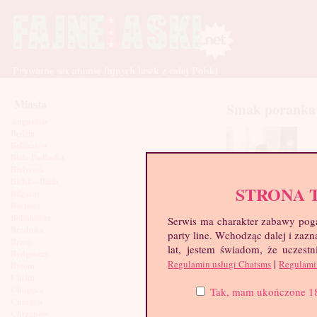
Prywatne sex anonse fajnych lasek z całej Polski
Miasta
Smak poranka
Augustów
Będzin
Bełchatów
Biała Podlaska
Białystok
Bielsko-Biała
STRONA 
Biłgoraj
Bochnia
Bolesławiec
Serwis ma charakter zabawy poga
Brodnica
party line. Wchodząc dalej i za
Brzeg
lat, jestem świadom, że uczestn
Bydgoszcz
|
Regulamin usługi Chatsms
Regulami
Bytom
Chełm
Chojnice
Tak, mam ukończone 18 l
Chorzów
Chrzanów