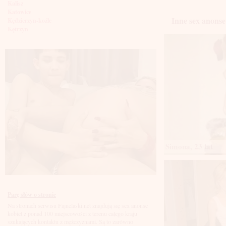
Kalisz
Katowice
Inne sex anonse 
Kędzierzyn-koźle
Kętrzyn
Kielce
Kłodzko
Knurów
Konin
Koszalin
Kołobrzeg
Kraków
Kraśnik
Krosno
Krotoszyn
Kutno
Kwidzyń
Legionowo
Simona, 23 lat
Legnica
Leszno
Lębork
Lubin
Lublin
Luboń
Parę słów o stronie
Łódź
Na stronach serwisu Fajnelaski.net znajdują się sex anonse
Łomża
kobiet z ponad 100 miejscowości z terenu całego kraju
Łowicz
szukających kontaktu z mężczyznami. Są to zarówno