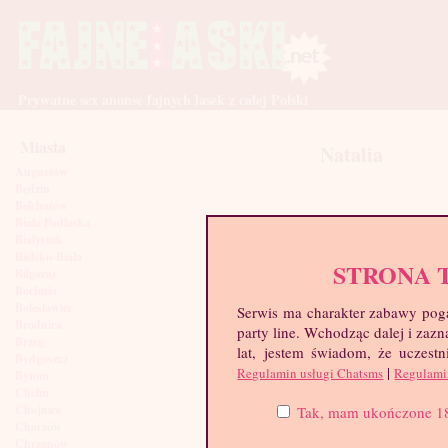
Prywatne sex anonse fajnych lasek z całej Polski
Miasta
Natalia
Augustów
Będzin
Bełchatów
Biała Podlaska
Białystok
Bielsko-Biała
STRONA 
Biłgoraj
Bochnia
Bolesławiec
Serwis ma charakter zabawy poga
Brodnica
party line. Wchodząc dalej i za
Brzeg
lat, jestem świadom, że uczestn
Bydgoszcz
|
Regulamin usługi Chatsms
Regulami
Bytom
Chełm
Chojnice
Tak, mam ukończone 18 l
Chorzów
Chrzanów