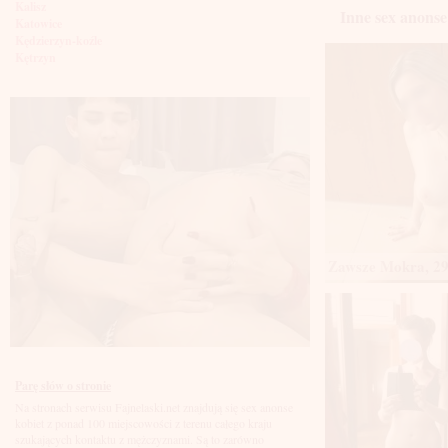
Kalisz
Inne sex anonse
Katowice
Kędzierzyn-koźle
Kętrzyn
Kielce
Kłodzko
Knurów
Konin
Koszalin
Kołobrzeg
Kraków
Kraśnik
Krosno
Krotoszyn
Kutno
Kwidzyń
Zawsze Mokra, 29
Legionowo
Legnica
Leszno
Lębork
Lubin
Lublin
Luboń
Parę słów o stronie
Łódź
Na stronach serwisu Fajnelaski.net znajdują się sex anonse
Łomża
kobiet z ponad 100 miejscowości z terenu całego kraju
Łowicz
szukających kontaktu z mężczyznami. Są to zarówno