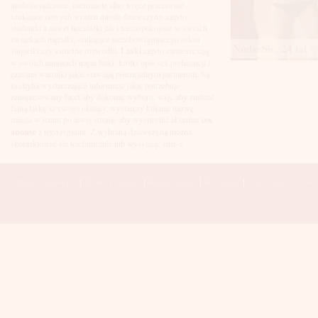
Łuków
niedoświadczone, nieśmiasłe albo wręcz przeciwnie -
Malbork
szukające nowych wrażeń młode dziewczyny, często
Mielec
studentki a nawet licealistki jak i niezaspokojone w swoich
Mikołów
związkach mężatki, szukające niezobowiązującego seksu
NudzeSie, 24 lat
Mińsk Mazowiecki
singielki czy samotne rozwódki.
Laski
często zamieszczają
Mława
w swoich anonsach nagie fotki, krótki opis sex preferencji i
Mysłowice
czasami warunki jakie stawiają potencjalnym partnerom. Są
Myszków
to chyba wystarczające informacje jakie potrzebuje
Nowa Sól
zainteresowany facet aby dokonać wyboru, więc aby znaleźć
fajną laskę ze swojej okolicy, wystarczy kliknąć nazwę
Nowy Dwór Mazowiecki
miasta w menu po lewej stronie aby wyśiwetlić aktualne
sex
Nowy Sącz
anonse
z tego regionu. Z wybraną dziewczyną można
Nowy Targ
skontaktować się telefonicznie lub wysyłając sms-a.
Nysa
Oleśnica
Olkusz
Strona Główna
|
Dodaj anons
|
Regulamin
|
Kontakt
|
Polecane sex wi
Olsztyn
Oława
Opole
Ostróda
Ostrów Wielkopolski
Ostrowiec Świętokrzyski
Ostrołęka
Otwock
Oświęcim
Pabianice
Piaseczno
Piekary Śląskie