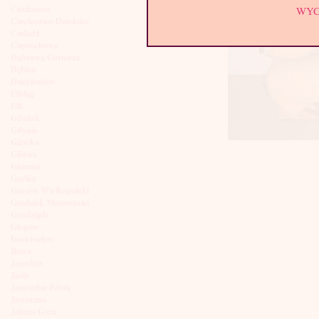
Ciechanów
WY
Czechowice-Dziedzice
Czeladź
Częstochowa
Dąbrowa Górnicza
Dębica
Dzierżoniów
Elbląg
Ełk
Gdańsk
Gdynia
Giżycko
Gliwice
Gniezno
Gorlice
Gorzów Wielkopolski
Grodzisk Mazowiecki
Grudziądz
Głogów
Inowrocław
Iława
Jarosław
Jasło
Jastrzębie Zdrój
Jaworzno
Jelenia Góra