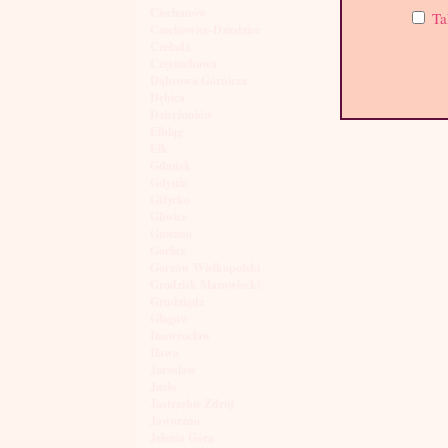
Ciechanów
Ta
Czechowice-Dziedzice
Czeladź
Częstochowa
Dąbrowa Górnicza
Dębica
Dzierżoniów
Elbląg
Ełk
Gdańsk
Gdynia
Giżycko
Gliwice
Gniezno
Gorlice
Gorzów Wielkopolski
Grodzisk Mazowiecki
Grudziądz
Głogów
Inowrocław
Iława
Jarosław
Jasło
Jastrzębie Zdrój
Jaworzno
Jelenia Góra