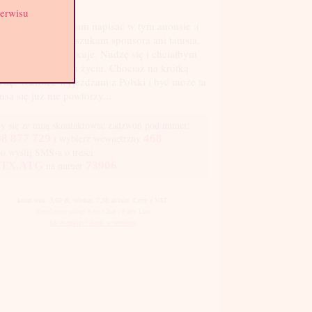
st: 2
serwisu
a nie wiem co mam napisać w tym anonsie :(
ażdym razie nie szukam sponsora ani tatusia,
ry się mną zaopiekuje. Nudzę się i chciałbym
 zmienić w swoim życiu. Chociaż na krótką
ilę. Wkrótce wyjeżdżam z Polski i być może ta
nsa się już nie powtórzy...
y się ze mną skontaktować zadzwoń pod numer:
8 877 729
i wybierz wewnętrzny
468
bo wyślij SMS-a o treści
TX.ATG
na numer
73906
koszt sms: 3,69 zł, telefon: 7,38 zł/min. Ceny z VAT.
Regulamin usługi Sms Chat i Party Line
jak zwiększyć limit w telefonie