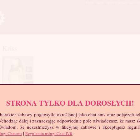
Młode, starsze, seksowne polskie laski cze
Kriss
STRONA TYLKO DLA DOROSŁYCH!
mia
harakter zabawy pogawędki określanej jako chat sms oraz połączeń te
troc
 Wchodząc dalej i zaznaczając odpowiednie pole oświadczasz, że masz 
Wie
 świadom, że uczestniczysz w fikcyjnej zabawie i akceptujesz regul
Wzr
|
.
ługi Chatsms
Regulamin usługi Chat IVR
Wa