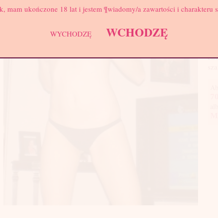
Biu
k, mam ukończone 18 lat i jestem ¶wiadomy/a zawartości i charakteru 
Sam
W k
WCHODZĘ
WYCHODZĘ
któ
coś
chw
sza
Ab
70
al
M