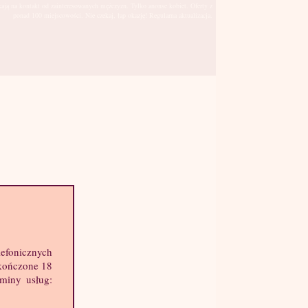
kają na kontakt od zainteresowanych mężczyzn. Tylko anonse kobiet. Oferty z
ponad 100 miejscowości. Nie czekaj, łap okazję! Regularna aktualizacja.
Mława
sto:
lefonicznych
hę informacji o mnie:
skończone 18
k: 23 lat
aminy usług:
ost: 170 cm
ga: 55 kg