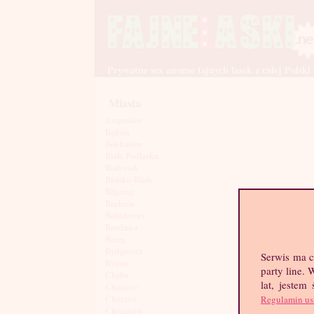
Prywatne sex anonse fajnych lasek z całej Polski
Miasta
Augustów
Będzin
Bełchatów
Biała Podlaska
Białystok
Bielsko-Biała
Biłgoraj
Bochnia
Bolesławiec
Brodnica
Brzeg
Bydgoszcz
Serwis ma c
Bytom
party line.
Chełm
lat, jestem
Chojnice
Regulamin us
Chorzów
Chrzanów