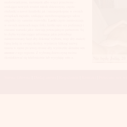
Łuków
niedoświadczone, nieśmiasłe albo wręcz przeciwnie -
Malbork
szukające nowych wrażeń młode dziewczyny, często
Mielec
studentki a nawet licealistki jak i niezaspokojone w swoich
Mikołów
związkach mężatki, szukające niezobowiązującego seksu
Mińsk Mazowiecki
singielki czy samotne rozwódki.
Laski
często zamieszczają
Mława
w swoich anonsach nagie fotki, krótki opis sex preferencji i
Mysłowice
czasami warunki jakie stawiają potencjalnym partnerom. Są
Myszków
to chyba wystarczające informacje jakie potrzebuje
Nowa Sól
zainteresowany facet aby dokonać wyboru, więc aby znaleźć
fajną laskę ze swojej okolicy, wystarczy kliknąć nazwę
Nowy Dwór Mazowiecki
miasta w menu po lewej stronie aby wyśiwetlić aktualne
sex
Nowy Sącz
anonse
z tego regionu. Z wybraną dziewczyną można
Nowy Targ
Nie będę Julią, 20 
skontaktować się telefonicznie lub wysyłając sms-a.
Nysa
Oleśnica
Olkusz
Olsztyn
Strona Główna
|
Dodaj anons
|
Regulamin
|
Kontakt
|
Polecane sex wi
Oława
Opole
Ostróda
Ostrów Wielkopolski
Ostrowiec Świętokrzyski
Ostrołęka
Otwock
Oświęcim
Pabianice
Piaseczno
Piekary Śląskie