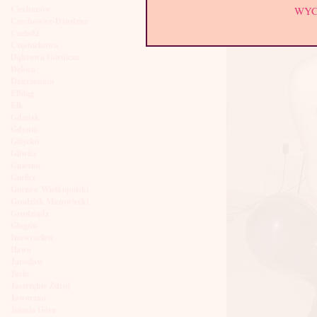
Ciechanów
WY
Czechowice-Dziedzice
Czeladź
Częstochowa
Dąbrowa Górnicza
Dębica
Dzierżoniów
Elbląg
Ełk
Gdańsk
Gdynia
Giżycko
Gliwice
Gniezno
Gorlice
Gorzów Wielkopolski
Grodzisk Mazowiecki
Grudziądz
Głogów
Inowrocław
Iława
Jarosław
Jasło
Jastrzębie Zdrój
Jaworzno
Jelenia Góra