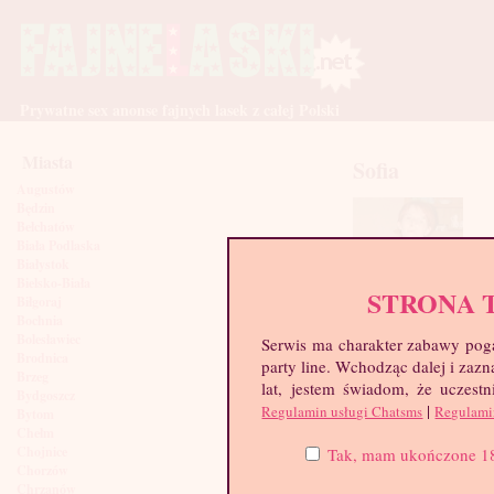
Prywatne sex anonse fajnych lasek z całej Polski
Miasta
Sofia
Augustów
Będzin
Bełchatów
Biała Podlaska
Białystok
Bielsko-Biała
STRONA 
Biłgoraj
Bochnia
Bolesławiec
Serwis ma charakter zabawy poga
Brodnica
party line. Wchodząc dalej i za
Brzeg
lat, jestem świadom, że uczestn
Bydgoszcz
|
Regulamin usługi Chatsms
Regulami
Bytom
Chełm
Chojnice
Tak, mam ukończone 18 l
Chorzów
Chrzanów