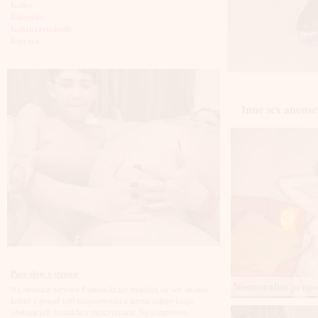
Kalisz
Katowice
Kędzierzyn-koźle
Kętrzyn
Kielce
Kłodzko
Knurów
Konin
Koszalin
Inne sex anonse 
Kołobrzeg
Kraków
Kraśnik
Krosno
Krotoszyn
Kutno
Kwidzyń
Legionowo
Legnica
Leszno
Lębork
Lubin
Lublin
Luboń
Parę słów o stronie
Łódź
Niemoralna propoz
Na stronach serwisu Fajnelaski.net znajdują się sex anonse
Łomża
kobiet z ponad 100 miejscowości z terenu całego kraju
Łowicz
szukających kontaktu z mężczyznami. Są to zarówno