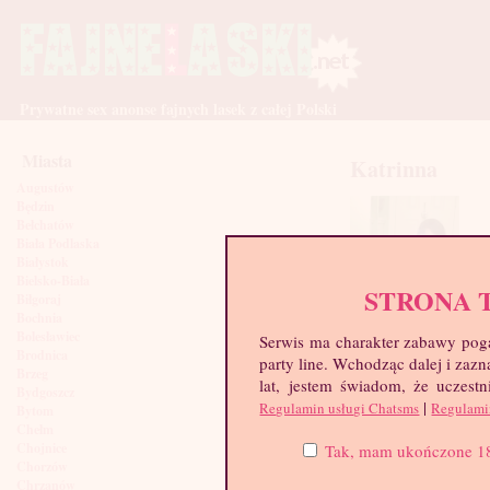
Prywatne sex anonse fajnych lasek z całej Polski
Miasta
Katrinna
Augustów
Będzin
Bełchatów
Biała Podlaska
Białystok
Bielsko-Biała
STRONA 
Biłgoraj
Bochnia
Bolesławiec
Serwis ma charakter zabawy poga
Brodnica
party line. Wchodząc dalej i za
Brzeg
lat, jestem świadom, że uczestn
Bydgoszcz
|
Regulamin usługi Chatsms
Regulami
Bytom
Chełm
Chojnice
Tak, mam ukończone 18 l
Chorzów
Chrzanów