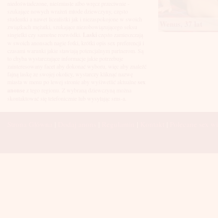
Łuków
niedoświadczone, nieśmiasłe albo wręcz przeciwnie -
Malbork
szukające nowych wrażeń młode dziewczyny, często
Mielec
studentki a nawet licealistki jak i niezaspokojone w swoich
Wenus, 37 lat
Mikołów
związkach mężatki, szukające niezobowiązującego seksu
Mińsk Mazowiecki
singielki czy samotne rozwódki.
Laski
często zamieszczają
Mława
w swoich anonsach nagie fotki, krótki opis sex preferencji i
Mysłowice
czasami warunki jakie stawiają potencjalnym partnerom. Są
Myszków
to chyba wystarczające informacje jakie potrzebuje
Nowa Sól
zainteresowany facet aby dokonać wyboru, więc aby znaleźć
fajną laskę ze swojej okolicy, wystarczy kliknąć nazwę
Nowy Dwór Mazowiecki
miasta w menu po lewej stronie aby wyśiwetlić aktualne
sex
Nowy Sącz
anonse
z tego regionu. Z wybraną dziewczyną można
Nowy Targ
skontaktować się telefonicznie lub wysyłając sms-a.
Nysa
Oleśnica
Olkusz
Strona Główna
|
Dodaj anons
|
Regulamin
|
Kontakt
|
Polecane sex wi
Olsztyn
Oława
Opole
Ostróda
Ostrów Wielkopolski
Ostrowiec Świętokrzyski
Ostrołęka
Otwock
Oświęcim
Pabianice
Piaseczno
Piekary Śląskie