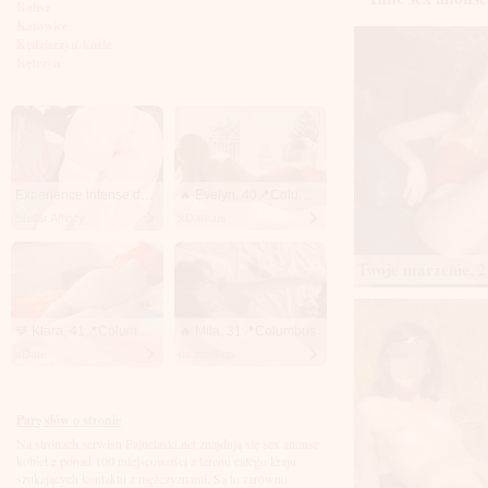
Kalisz
Katowice
Kędzierzyn-koźle
Kętrzyn
Kielce
Kłodzko
Knurów
Konin
Koszalin
Kołobrzeg
Kraków
Experience intense desire for girls anytime, anywhere.
🔥 Evelyn, 40📍Columbus
Kraśnik
Stellar Affinity
xDate.us
Krosno
Krotoszyn
Twoje marzenie, 2
Kutno
Kwidzyń
Legionowo
Legnica
💙 Klara, 41📍Columbus
🔥 Mila, 31📍Columbus
Leszno
xDate
us.hookup
Lębork
Lubin
Lublin
Luboń
Parę słów o stronie
Łódź
Na stronach serwisu Fajnelaski.net znajdują się sex anonse
Łomża
kobiet z ponad 100 miejscowości z terenu całego kraju
Łowicz
szukających kontaktu z mężczyznami. Są to zarówno