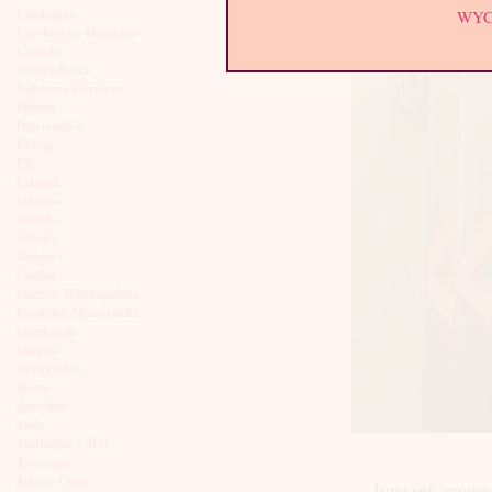
Ciechanów
WY
Czechowice-Dziedzice
Czeladź
Częstochowa
Dąbrowa Górnicza
Dębica
Dzierżoniów
Elbląg
Ełk
Gdańsk
Gdynia
Giżycko
Gliwice
Gniezno
Gorlice
Gorzów Wielkopolski
Grodzisk Mazowiecki
Grudziądz
Głogów
Inowrocław
Iława
Jarosław
Jasło
Jastrzębie Zdrój
Jaworzno
Jelenia Góra
Inne sex anonse