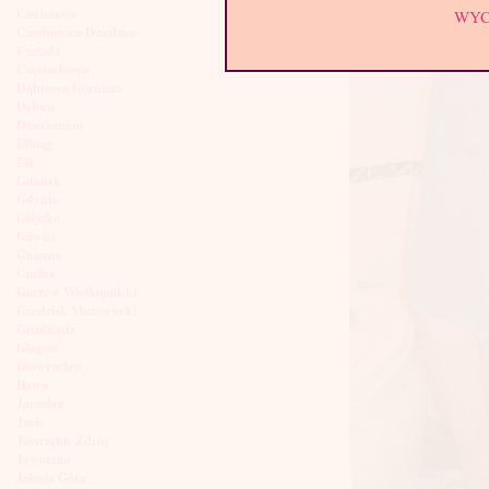
Ciechanów
WY
Czechowice-Dziedzice
Czeladź
Częstochowa
Dąbrowa Górnicza
Dębica
Dzierżoniów
Elbląg
Ełk
Gdańsk
Gdynia
Giżycko
Gliwice
Gniezno
Gorlice
Gorzów Wielkopolski
Grodzisk Mazowiecki
Grudziądz
Głogów
Inowrocław
Iława
Jarosław
Jasło
Jastrzębie Zdrój
Jaworzno
Jelenia Góra