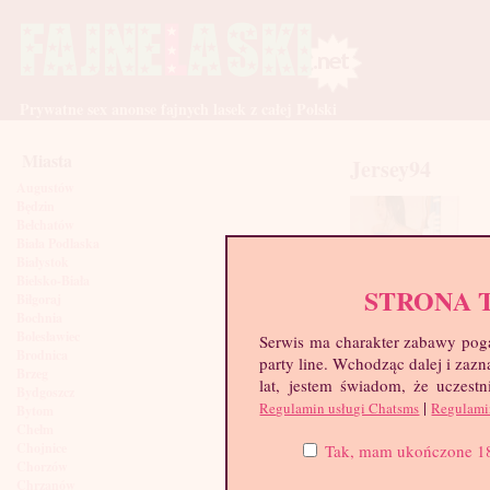
Prywatne sex anonse fajnych lasek z całej Polski
Miasta
Jersey94
Augustów
Będzin
Bełchatów
Biała Podlaska
Białystok
Bielsko-Biała
STRONA 
Biłgoraj
Bochnia
Bolesławiec
Serwis ma charakter zabawy poga
Brodnica
party line. Wchodząc dalej i za
Brzeg
lat, jestem świadom, że uczestn
Bydgoszcz
|
Regulamin usługi Chatsms
Regulami
Bytom
Chełm
Chojnice
Tak, mam ukończone 18 l
Chorzów
Chrzanów