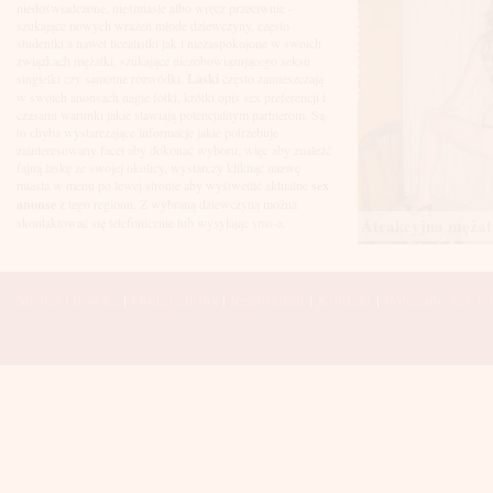
Łuków
niedoświadczone, nieśmiasłe albo wręcz przeciwnie -
Malbork
szukające nowych wrażeń młode dziewczyny, często
Mielec
studentki a nawet licealistki jak i niezaspokojone w swoich
Mikołów
związkach mężatki, szukające niezobowiązującego seksu
Mińsk Mazowiecki
singielki czy samotne rozwódki.
Laski
często zamieszczają
Mława
w swoich anonsach nagie fotki, krótki opis sex preferencji i
Mysłowice
czasami warunki jakie stawiają potencjalnym partnerom. Są
Myszków
to chyba wystarczające informacje jakie potrzebuje
Nowa Sól
zainteresowany facet aby dokonać wyboru, więc aby znaleźć
fajną laskę ze swojej okolicy, wystarczy kliknąć nazwę
Nowy Dwór Mazowiecki
miasta w menu po lewej stronie aby wyśiwetlić aktualne
sex
Nowy Sącz
anonse
z tego regionu. Z wybraną dziewczyną można
Nowy Targ
Atrakcyjna mężatk
skontaktować się telefonicznie lub wysyłając sms-a.
Nysa
Oleśnica
Olkusz
Olsztyn
Strona Główna
|
Dodaj anons
|
Regulamin
|
Kontakt
|
Polecane sex wi
Oława
Opole
Ostróda
Ostrów Wielkopolski
Ostrowiec Świętokrzyski
Ostrołęka
Otwock
Oświęcim
Pabianice
Piaseczno
Piekary Śląskie