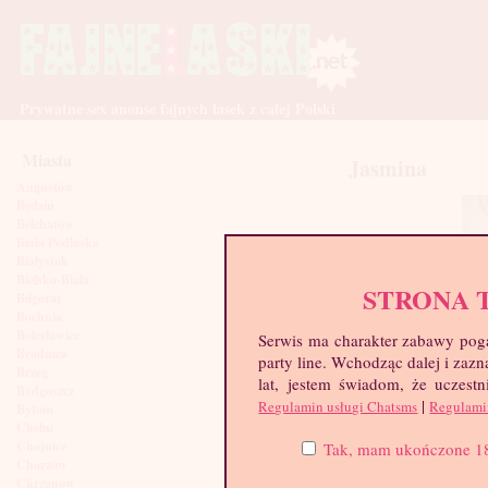
Prywatne sex anonse fajnych lasek z całej Polski
Miasta
Jasmina
Augustów
Będzin
Bełchatów
Biała Podlaska
Białystok
Bielsko-Biała
STRONA 
Biłgoraj
Bochnia
Bolesławiec
Serwis ma charakter zabawy poga
Brodnica
party line. Wchodząc dalej i za
Brzeg
lat, jestem świadom, że uczestn
Bydgoszcz
|
Regulamin usługi Chatsms
Regulami
Bytom
Chełm
Chojnice
Tak, mam ukończone 18 l
Chorzów
Chrzanów