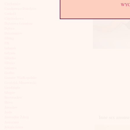
Ciechanów
WY
Czechowice-Dziedzice
Czeladź
Częstochowa
Dąbrowa Górnicza
Dębica
Dzierżoniów
Elbląg
Ełk
Gdańsk
Gdynia
Giżycko
Gliwice
Gniezno
Gorlice
Gorzów Wielkopolski
Grodzisk Mazowiecki
Grudziądz
Głogów
Inowrocław
Iława
Jarosław
Jasło
Inne sex anonse
Jastrzębie Zdrój
Jaworzno
Jelenia Góra