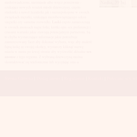
Łuków
Nadia, 39 lat
niedoświadczone, nieśmiasłe albo wręcz przeciwnie -
Malbork
szukające nowych wrażeń młode dziewczyny, często
Mielec
studentki a nawet licealistki jak i niezaspokojone w swoich
Mikołów
związkach mężatki, szukające niezobowiązującego seksu
Mińsk Mazowiecki
singielki czy samotne rozwódki.
Laski
często zamieszczają
Mława
w swoich anonsach nagie fotki, krótki opis sex preferencji i
Mysłowice
czasami warunki jakie stawiają potencjalnym partnerom. Są
Myszków
to chyba wystarczające informacje jakie potrzebuje
Nowa Sól
zainteresowany facet aby dokonać wyboru, więc aby znaleźć
fajną laskę ze swojej okolicy, wystarczy kliknąć nazwę
Nowy Dwór Mazowiecki
miasta w menu po lewej stronie aby wyśiwetlić aktualne
sex
Nowy Sącz
anonse
z tego regionu. Z wybraną dziewczyną można
Nowy Targ
skontaktować się telefonicznie lub wysyłając sms-a.
Nysa
Oleśnica
Olkusz
Strona Główna
|
Dodaj anons
|
Regulamin
|
Kontakt
|
Polecane sex wi
Olsztyn
Oława
Opole
Ostróda
Ostrów Wielkopolski
Ostrowiec Świętokrzyski
Ostrołęka
Otwock
Oświęcim
Pabianice
Piaseczno
Piekary Śląskie