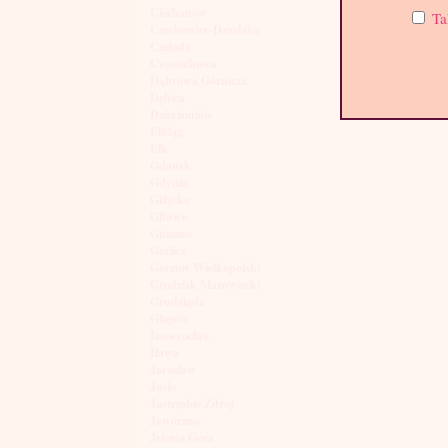
Ciechanów
Ta
Czechowice-Dziedzice
Czeladź
Częstochowa
Dąbrowa Górnicza
Dębica
Dzierżoniów
Elbląg
Ełk
Gdańsk
Gdynia
Giżycko
Gliwice
Gniezno
Gorlice
Gorzów Wielkopolski
Grodzisk Mazowiecki
Grudziądz
Głogów
Inowrocław
Iława
Jarosław
Jasło
Jastrzębie Zdrój
Jaworzno
Jelenia Góra