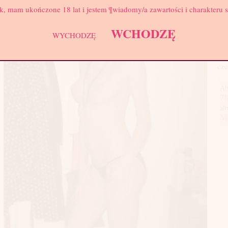
Wa
k, mam ukończone 18 lat i jestem ¶wiadomy/a zawartości i charakteru 
Biu
WCHODZĘ
WYCHODZĘ
Pod
sąd
Szu
cze
Ab
70
al
M