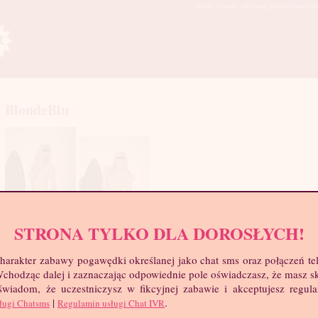
Młode, starsze, seksowne polskie laski cze
BlondeBlu
STRONA TYLKO DLA DOROSŁYCH!
harakter zabawy pogawędki określanej jako chat sms oraz połączeń te
mia
 Wchodząc dalej i zaznaczając odpowiednie pole oświadczasz, że masz 
troc
 świadom, że uczestniczysz w fikcyjnej zabawie i akceptujesz regul
Wie
|
.
ługi Chatsms
Regulamin usługi Chat IVR
Wzr