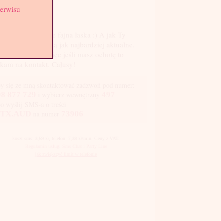
ga: 62 kg
serwisu
st: 3
obno jest ze mnie fajna laska :) A jak Ty
zisz? Moje fotki są jak najbardziej aktualne.
kam odmiany, więc jeśli masz ochotę to
kam na kontakt. Całusy!
y się ze mną skontaktować zadzwoń pod numer:
8 877 729
i wybierz wewnętrzny
497
bo wyślij SMS-a o treści
TX.AUD
na numer
73906
koszt sms: 3,69 zł, telefon: 7,38 zł/min. Ceny z VAT.
Regulamin usługi Sms Chat i Party Line
jak zwiększyć limit w telefonie