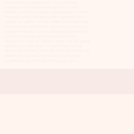
Łuków
niedoświadczone, nieśmiasłe albo wręcz przeciwnie -
Malbork
szukające nowych wrażeń młode dziewczyny, często
Mielec
studentki a nawet licealistki jak i niezaspokojone w swoich
Mikołów
związkach mężatki, szukające niezobowiązującego seksu
Mińsk Mazowiecki
singielki czy samotne rozwódki.
Laski
często zamieszczają
Mława
w swoich anonsach nagie fotki, krótki opis sex preferencji i
Mysłowice
czasami warunki jakie stawiają potencjalnym partnerom. Są
Myszków
to chyba wystarczające informacje jakie potrzebuje
Nowa Sól
zainteresowany facet aby dokonać wyboru, więc aby znaleźć
fajną laskę ze swojej okolicy, wystarczy kliknąć nazwę
Nowy Dwór Mazowiecki
miasta w menu po lewej stronie aby wyśiwetlić aktualne
sex
Nowy Sącz
anonse
z tego regionu. Z wybraną dziewczyną można
Nowy Targ
skontaktować się telefonicznie lub wysyłając sms-a.
Nysa
Oleśnica
Olkusz
Strona Główna
|
Dodaj anons
|
Regulamin
|
Kontakt
|
Polecane sex wi
Olsztyn
Oława
Opole
Ostróda
Ostrów Wielkopolski
Ostrowiec Świętokrzyski
Ostrołęka
Otwock
Oświęcim
Pabianice
Piaseczno
Piekary Śląskie