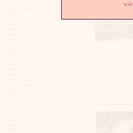
Ciechanów
WY
Czechowice-Dziedzice
Czeladź
Częstochowa
Dąbrowa Górnicza
Dębica
Dzierżoniów
Elbląg
Ełk
Gdańsk
Gdynia
Giżycko
Gliwice
Gniezno
Gorlice
Gorzów Wielkopolski
Grodzisk Mazowiecki
Grudziądz
Głogów
Inowrocław
Inne sex anonse
Iława
Jarosław
Jasło
Jastrzębie Zdrój
Jaworzno
Jelenia Góra