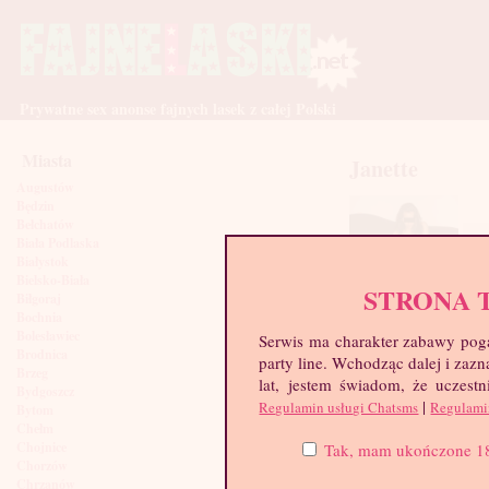
Prywatne sex anonse fajnych lasek z całej Polski
Miasta
Janette
Augustów
Będzin
Bełchatów
Biała Podlaska
Białystok
Bielsko-Biała
STRONA 
Biłgoraj
Bochnia
Bolesławiec
Serwis ma charakter zabawy poga
Brodnica
party line. Wchodząc dalej i za
Brzeg
lat, jestem świadom, że uczestn
Bydgoszcz
|
Regulamin usługi Chatsms
Regulami
Bytom
Chełm
Chojnice
Tak, mam ukończone 18 l
Chorzów
Chrzanów