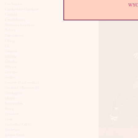
Ciechanów
WY
Czechowice-Dziedzice
Czeladź
Częstochowa
Dąbrowa Górnicza
Dębica
Dzierżoniów
Elbląg
Ełk
Gdańsk
Gdynia
Giżycko
Gliwice
Gniezno
Gorlice
Gorzów Wielkopolski
Grodzisk Mazowiecki
Grudziądz
Głogów
Inowrocław
Iława
Jarosław
Jasło
Jastrzębie Zdrój
Jaworzno
Jelenia Góra