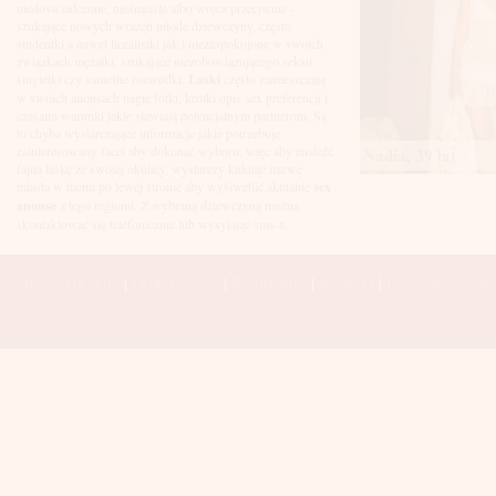
Łuków
niedoświadczone, nieśmiasłe albo wręcz przeciwnie -
Malbork
szukające nowych wrażeń młode dziewczyny, często
Mielec
studentki a nawet licealistki jak i niezaspokojone w swoich
Mikołów
związkach mężatki, szukające niezobowiązującego seksu
Mińsk Mazowiecki
singielki czy samotne rozwódki.
Laski
często zamieszczają
Mława
w swoich anonsach nagie fotki, krótki opis sex preferencji i
Mysłowice
czasami warunki jakie stawiają potencjalnym partnerom. Są
Myszków
to chyba wystarczające informacje jakie potrzebuje
Nowa Sól
zainteresowany facet aby dokonać wyboru, więc aby znaleźć
Nadia, 39 lat
fajną laskę ze swojej okolicy, wystarczy kliknąć nazwę
Nowy Dwór Mazowiecki
miasta w menu po lewej stronie aby wyśiwetlić aktualne
sex
Nowy Sącz
anonse
z tego regionu. Z wybraną dziewczyną można
Nowy Targ
skontaktować się telefonicznie lub wysyłając sms-a.
Nysa
Oleśnica
Olkusz
Strona Główna
|
Dodaj anons
|
Regulamin
|
Kontakt
|
Polecane sex wi
Olsztyn
Oława
Opole
Ostróda
Ostrów Wielkopolski
Ostrowiec Świętokrzyski
Ostrołęka
Otwock
Oświęcim
Pabianice
Piaseczno
Piekary Śląskie