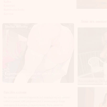
Kalisz
Katowice
Kędzierzyn-koźle
Kętrzyn
Kielce
Inne sex anonse 
Kłodzko
Knurów
Stellar Affinity
Konin
Koszalin
Kołobrzeg
Kraków
Kraśnik
Krosno
Krotoszyn
Kutno
Kwidzyń
Legionowo
Legnica
Experience intense desire for girls
Leszno
anytime, anywhere.
Lębork
Szczuplutka, 24 la
Lubin
Lublin
Luboń
Parę słów o stronie
Łódź
Na stronach serwisu Fajnelaski.net znajdują się sex anonse
Łomża
kobiet z ponad 100 miejscowości z terenu całego kraju
Łowicz
szukających kontaktu z mężczyznami. Są to zarówno