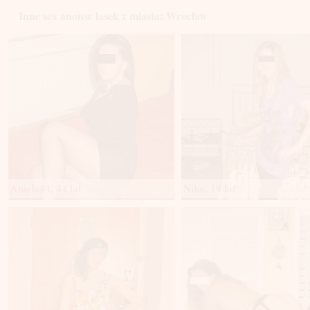
Inne sex anonse lasek z miasta: Wrocław
Aniela44, 44 lat
Nika, 19 lat