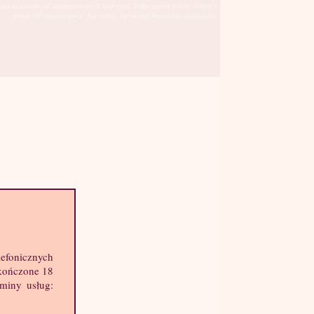
kają na kontakt od zainteresowanych mężczyzn. Tylko anonse kobiet. Oferty z
ponad 100 miejscowości. Nie czekaj, łap okazję! Regularna aktualizacja.
Wrocław
sto:
hę informacji o mnie:
lefonicznych
k: 44 lat
skończone 18
ost: 168 cm
aminy usług:
ga: 58 kg
st: 2