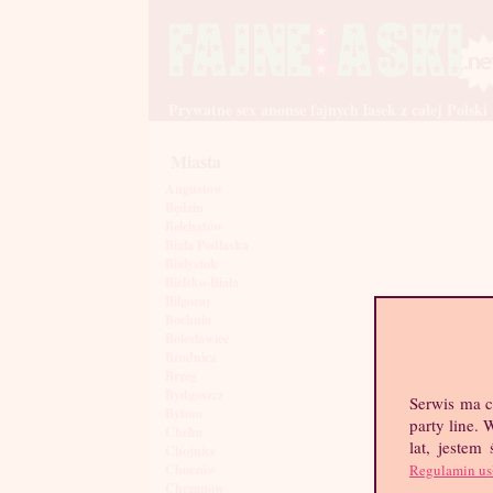
Prywatne sex anonse fajnych lasek z całej Polski
Miasta
Augustów
Będzin
Bełchatów
Biała Podlaska
Białystok
Bielsko-Biała
Biłgoraj
Bochnia
Bolesławiec
Brodnica
Brzeg
Bydgoszcz
Serwis ma c
Bytom
party line.
Chełm
lat, jestem
Chojnice
Regulamin us
Chorzów
Chrzanów