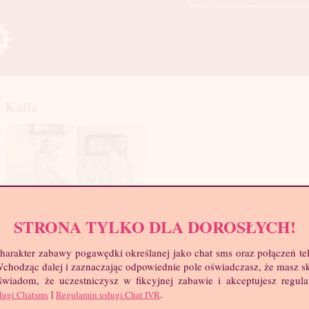
Młode, starsze, seksowne polskie laski cze
Kalla
STRONA TYLKO DLA DOROSŁYCH!
mia
troc
harakter zabawy pogawędki określanej jako chat sms oraz połączeń te
Wie
 Wchodząc dalej i zaznaczając odpowiednie pole oświadczasz, że masz 
Wzr
 świadom, że uczestniczysz w fikcyjnej zabawie i akceptujesz regul
Wa
|
.
ługi Chatsms
Regulamin usługi Chat IVR
Biu