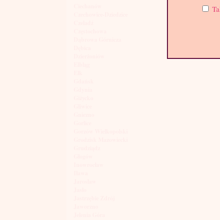
Ciechanów
Ta
Czechowice-Dziedzice
Czeladź
Częstochowa
Dąbrowa Górnicza
Dębica
Dzierżoniów
Elbląg
Ełk
Gdańsk
Gdynia
Giżycko
Gliwice
Gniezno
Gorlice
Gorzów Wielkopolski
Grodzisk Mazowiecki
Grudziądz
Głogów
Inowrocław
Iława
Jarosław
Jasło
Jastrzębie Zdrój
Jaworzno
Jelenia Góra