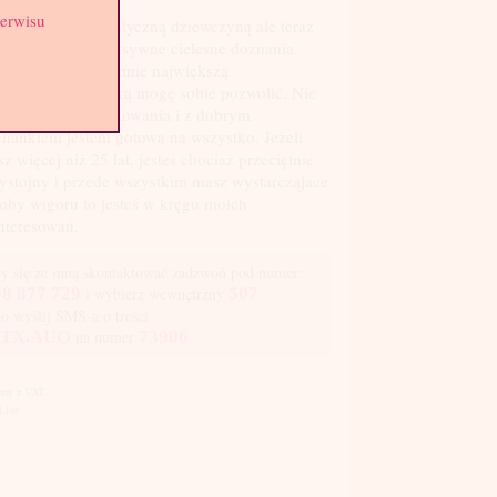
serwisu
dyś byłam romantyczną dziewczyną ale teraz
feruję raczej intensywne cielesne doznania.
ry seks jest dla mnie największą
yjemnością na jaką mogę sobie pozwolić. Nie
kam eksperymentowania i z dobrym
hankiem jestem gotowa na wszystko. Jeżeli
z więcej niż 25 lat, jesteś chociaż przeciętnie
ystojny i przede wszystkim masz wystarcząjace
oby wigoru to jesteś w kręgu moich
nteresowań.
y się ze mną skontaktować zadzwoń pod numer:
8 877 729
i wybierz wewnętrzny
507
bo wyślij SMS-a o treści
TX.AUO
na numer
73906
Ceny z VAT.
Line