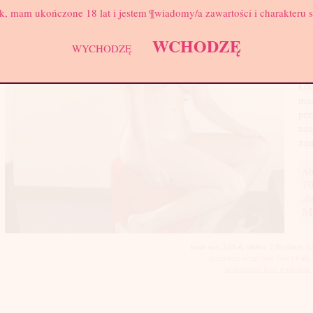
k, mam ukończone 18 lat i jestem ¶wiadomy/a zawartości i charakteru 
Kie
pre
WCHODZĘ
Dob
WYCHODZĘ
prz
uni
koc
mas
prz
zas
zai
Ab
70
al
M
koszt sms: 3,69 zł, telefon: 7,38 zł/min. 
Regulamin usługi Sms Chat i Party 
jak zwiększyć limit w telefonie