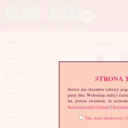
Prywatne sex anonse fajnych lasek z całej Polski
Miasta
Ewelina
Augustów
Będzin
Bełchatów
Biała Podlaska
Białystok
Bielsko-Biała
STRONA 
Biłgoraj
Bochnia
Bolesławiec
Serwis ma charakter zabawy poga
Brodnica
party line. Wchodząc dalej i za
Brzeg
lat, jestem świadom, że uczestn
Bydgoszcz
|
Regulamin usługi Chatsms
Regulami
Bytom
Chełm
Chojnice
Tak, mam ukończone 18 l
Chorzów
Chrzanów