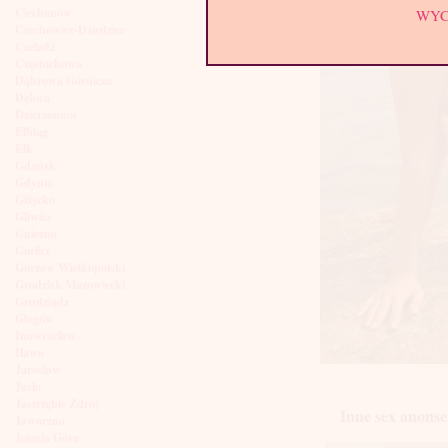
Ciechanów
WY
Czechowice-Dziedzice
Czeladź
Częstochowa
Dąbrowa Górnicza
Dębica
Dzierżoniów
Elbląg
Ełk
Gdańsk
Gdynia
Giżycko
Gliwice
Gniezno
Gorlice
Gorzów Wielkopolski
Grodzisk Mazowiecki
Grudziądz
Głogów
Inowrocław
Iława
Jarosław
Jasło
Jastrzębie Zdrój
Inne sex anonse
Jaworzno
Jelenia Góra