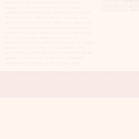
Łuków
niedoświadczone, nieśmiasłe albo wręcz przeciwnie -
18blond, 18 lat
Malbork
szukające nowych wrażeń młode dziewczyny, często
Mielec
studentki a nawet licealistki jak i niezaspokojone w swoich
Mikołów
związkach mężatki, szukające niezobowiązującego seksu
Mińsk Mazowiecki
singielki czy samotne rozwódki.
Laski
często zamieszczają
Mława
w swoich anonsach nagie fotki, krótki opis sex preferencji i
Mysłowice
czasami warunki jakie stawiają potencjalnym partnerom. Są
Myszków
to chyba wystarczające informacje jakie potrzebuje
Nowa Sól
zainteresowany facet aby dokonać wyboru, więc aby znaleźć
fajną laskę ze swojej okolicy, wystarczy kliknąć nazwę
Nowy Dwór Mazowiecki
miasta w menu po lewej stronie aby wyśiwetlić aktualne
sex
Nowy Sącz
anonse
z tego regionu. Z wybraną dziewczyną można
Nowy Targ
skontaktować się telefonicznie lub wysyłając sms-a.
Nysa
Oleśnica
Olkusz
Strona Główna
|
Dodaj anons
|
Regulamin
|
Kontakt
|
Polecane sex wi
Olsztyn
Oława
Opole
Ostróda
Ostrów Wielkopolski
Ostrowiec Świętokrzyski
Ostrołęka
Otwock
Oświęcim
Pabianice
Piaseczno
Piekary Śląskie