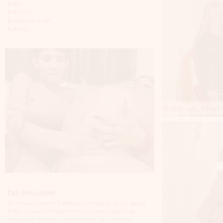
Kalisz
Katowice
Kędzierzyn-koźle
Kętrzyn
Kielce
Kłodzko
Knurów
Konin
Koszalin
Kołobrzeg
Kraków
Kraśnik
Krosno
Każdy sex, 56 lat
Krotoszyn
Kutno
Kwidzyń
Legionowo
Legnica
Leszno
Lębork
Lubin
Lublin
Luboń
Parę słów o stronie
Łódź
Na stronach serwisu Fajnelaski.net znajdują się sex anonse
Łomża
kobiet z ponad 100 miejscowości z terenu całego kraju
Łowicz
szukających kontaktu z mężczyznami. Są to zarówno