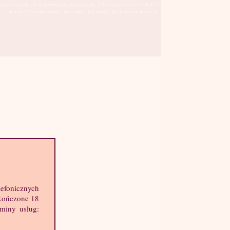
kają na kontakt od zainteresowanych mężczyzn. Tylko anonse kobiet. Oferty z
ponad 100 miejscowości. Nie czekaj, łap okazję! Regularna aktualizacja.
Konin
sto:
lefonicznych
hę informacji o mnie:
skończone 18
k: 27 lat
aminy usług:
ost: 176 cm
ga: 60 kg
st: 2