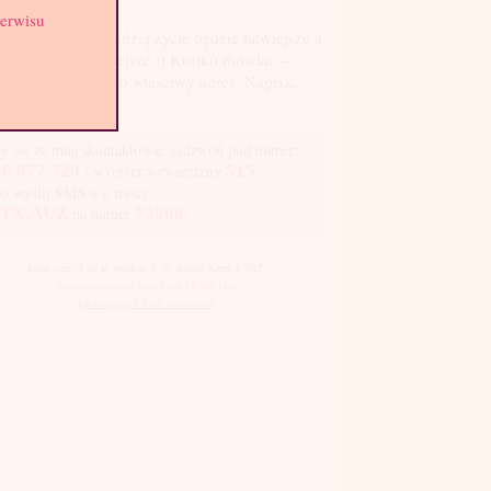
serwisu
, tu Andzia! Z Andzią życie będzie łatwiejsze a
pewno przyjemniejsze :) Krótko mówiąc -
esz się zabawić, to właściwy adres. Napisz,
dzwoń.
y się ze mną skontaktować zadzwoń pod numer:
8 877 729
i wybierz wewnętrzny
515
bo wyślij SMS-a o treści
TX.AUZ
na numer
73906
koszt sms: 3,69 zł, telefon: 7,38 zł/min. Ceny z VAT.
Regulamin usługi Sms Chat i Party Line
jak zwiększyć limit w telefonie