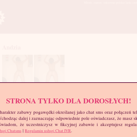
Młode, starsze, seksowne polskie laski cze
Andzia
STRONA TYLKO DLA DOROSŁYCH!
mia
harakter zabawy pogawędki określanej jako chat sms oraz połączeń te
troc
 Wchodząc dalej i zaznaczając odpowiednie pole oświadczasz, że masz 
Wie
 świadom, że uczestniczysz w fikcyjnej zabawie i akceptujesz regul
Wzr
|
.
Wa
ługi Chatsms
Regulamin usługi Chat IVR
Biu