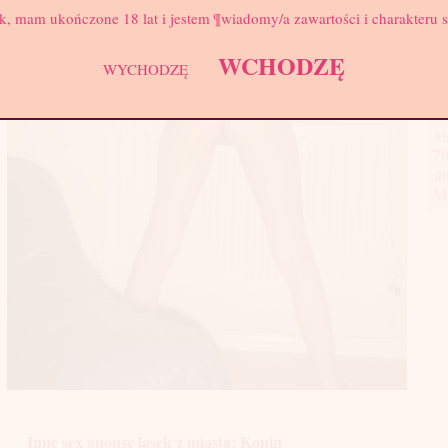
k, mam ukończone 18 lat i jestem ¶wiadomy/a zawartości i charakteru 
Hej
na 
WCHODZĘ
WYCHODZĘ
chc
za
Ab
70
al
M
Inne sex anonse lasek z miasta: Konin