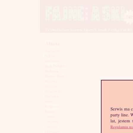
Prywatne sex anonse fajnych lasek z całej Polski
Miasta
Augustów
Będzin
Bełchatów
Biała Podlaska
Białystok
Bielsko-Biała
Biłgoraj
Bochnia
Bolesławiec
Brodnica
Brzeg
Bydgoszcz
Serwis ma c
Bytom
party line.
Chełm
lat, jestem
Chojnice
Regulamin us
Chorzów
Chrzanów