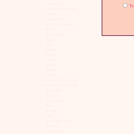
Ciechanów
Ta
Czechowice-Dziedzice
Czeladź
Częstochowa
Dąbrowa Górnicza
Dębica
Dzierżoniów
Elbląg
Ełk
Gdańsk
Gdynia
Giżycko
Gliwice
Gniezno
Gorlice
Gorzów Wielkopolski
Grodzisk Mazowiecki
Grudziądz
Głogów
Inowrocław
Iława
Jarosław
Jasło
Jastrzębie Zdrój
Jaworzno
Jelenia Góra