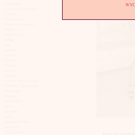
Ciechanów
WY
Czechowice-Dziedzice
Czeladź
Częstochowa
Dąbrowa Górnicza
Dębica
Dzierżoniów
Elbląg
Ełk
Gdańsk
Gdynia
Giżycko
Gliwice
Gniezno
Gorlice
Gorzów Wielkopolski
Grodzisk Mazowiecki
Grudziądz
Głogów
Inowrocław
Iława
Jarosław
Jasło
Jastrzębie Zdrój
Jaworzno
Jelenia Góra
Inne sex anonse