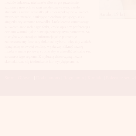
Łuków
niedoświadczone, nieśmiasłe albo wręcz przeciwnie -
Malbork
szukające nowych wrażeń młode dziewczyny, często
Mielec
studentki a nawet licealistki jak i niezaspokojone w swoich
Anula, 19 lat
Mikołów
związkach mężatki, szukające niezobowiązującego seksu
Mińsk Mazowiecki
singielki czy samotne rozwódki.
Laski
często zamieszczają
Mława
w swoich anonsach nagie fotki, krótki opis sex preferencji i
Mysłowice
czasami warunki jakie stawiają potencjalnym partnerom. Są
Myszków
to chyba wystarczające informacje jakie potrzebuje
Nowa Sól
zainteresowany facet aby dokonać wyboru, więc aby znaleźć
fajną laskę ze swojej okolicy, wystarczy kliknąć nazwę
Nowy Dwór Mazowiecki
miasta w menu po lewej stronie aby wyśiwetlić aktualne
sex
Nowy Sącz
anonse
z tego regionu. Z wybraną dziewczyną można
Nowy Targ
skontaktować się telefonicznie lub wysyłając sms-a.
Nysa
Oleśnica
Olkusz
Strona Główna
|
Dodaj anons
|
Regulamin
|
Kontakt
|
Polecane sex wi
Olsztyn
Oława
Opole
Ostróda
Ostrów Wielkopolski
Ostrowiec Świętokrzyski
Ostrołęka
Otwock
Oświęcim
Pabianice
Piaseczno
Piekary Śląskie