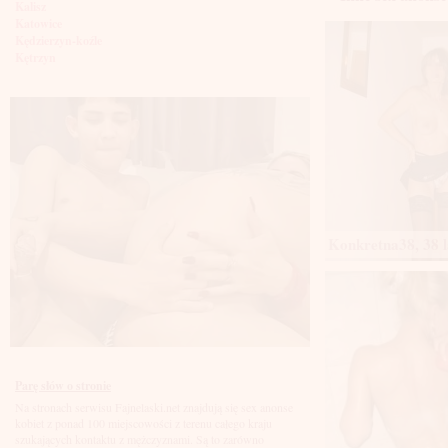
Kalisz
Katowice
Kędzierzyn-koźle
Kętrzyn
Kielce
Kłodzko
Knurów
Konin
Koszalin
Kołobrzeg
Kraków
Kraśnik
Krosno
Krotoszyn
Konkretna38, 38 l
Kutno
Kwidzyń
Legionowo
Legnica
Leszno
Lębork
Lubin
Lublin
Luboń
Parę słów o stronie
Łódź
Na stronach serwisu Fajnelaski.net znajdują się sex anonse
Łomża
kobiet z ponad 100 miejscowości z terenu całego kraju
Łowicz
szukających kontaktu z mężczyznami. Są to zarówno