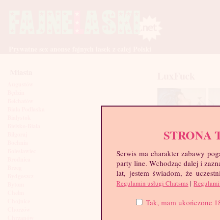
Prywatne sex anonse fajnych lasek z całej Polski
Miasta
LuxFuck
Augustów
Będzin
Bełchatów
Biała Podlaska
Białystok
Bielsko-Biała
STRONA 
Biłgoraj
Bochnia
Bolesławiec
Serwis ma charakter zabawy poga
Brodnica
party line. Wchodząc dalej i za
Brzeg
lat, jestem świadom, że uczestn
Bydgoszcz
|
Regulamin usługi Chatsms
Regulami
Bytom
Chełm
Chojnice
Tak, mam ukończone 18 l
Chorzów
Chrzanów