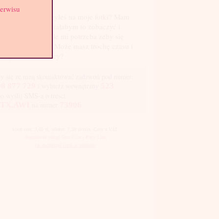
serwisu
nął ci gdy popatrzyłeś na moje fotki? Mam
zieję, że tak i chciałabym to zobaczyć i
knąć go... Niewiele mi potrzeba żeby się
niecić na maksa. Może masz trochę czasu i
teś gdzieś w okolicy?
y się ze mną skontaktować zadzwoń pod numer:
8 877 729
i wybierz wewnętrzny
523
bo wyślij SMS-a o treści
TX.AWI
na numer
73906
koszt sms: 3,69 zł, telefon: 7,38 zł/min. Ceny z VAT.
Regulamin usługi Sms Chat i Party Line
jak zwiększyć limit w telefonie