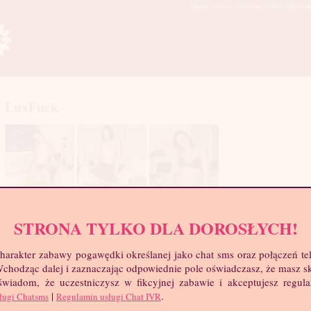
Młode, starsze, seksowne polskie laski cze
LuxFuck
STRONA TYLKO DLA DOROSŁYCH!
mia
harakter zabawy pogawędki określanej jako chat sms oraz połączeń te
troc
 Wchodząc dalej i zaznaczając odpowiednie pole oświadczasz, że masz 
Wie
 świadom, że uczestniczysz w fikcyjnej zabawie i akceptujesz regul
Wzr
|
.
Wa
ługi Chatsms
Regulamin usługi Chat IVR
Biu