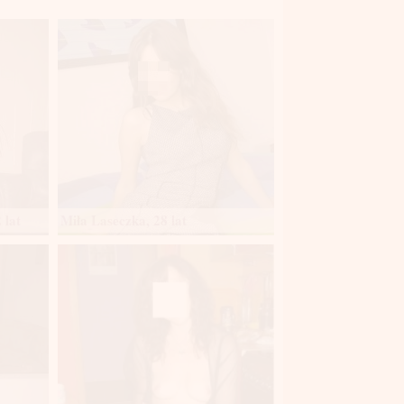
 lat
Miła Laseczka, 28 lat