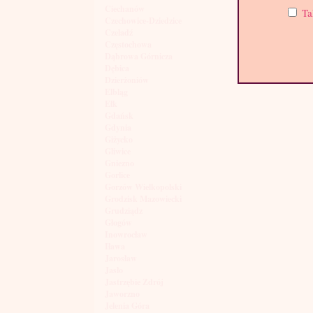
Ciechanów
Ta
Czechowice-Dziedzice
Czeladź
Częstochowa
Dąbrowa Górnicza
Dębica
Dzierżoniów
Elbląg
Ełk
Gdańsk
Gdynia
Giżycko
Gliwice
Gniezno
Gorlice
Gorzów Wielkopolski
Grodzisk Mazowiecki
Grudziądz
Głogów
Inowrocław
Iława
Jarosław
Jasło
Jastrzębie Zdrój
Jaworzno
Jelenia Góra