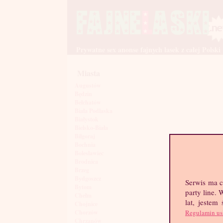
Prywatne sex anonse fajnych lasek z całej Polski
Miasta
Augustów
Będzin
Bełchatów
Biała Podlaska
Białystok
Bielsko-Biała
Biłgoraj
Bochnia
Bolesławiec
Brodnica
Brzeg
Bydgoszcz
Serwis ma c
Bytom
party line.
Chełm
lat, jestem
Chojnice
Regulamin us
Chorzów
Chrzanów