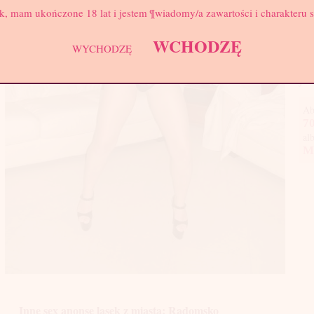
k, mam ukończone 18 lat i jestem ¶wiadomy/a zawartości i charakteru 
Sta
nad
WCHODZĘ
WYCHODZĘ
dot
pod
jes
Ab
70
al
M
Inne sex anonse lasek z miasta: Radomsko