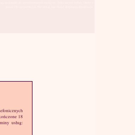
kają na kontakt od zainteresowanych mężczyzn. Tylko anonse kobiet. Oferty z
ponad 100 miejscowości. Nie czekaj, łap okazję! Regularna aktualizacja.
Radomsko
sto:
lefonicznych
hę informacji o mnie:
skończone 18
k: 26 lat
aminy usług:
ost: 174 cm
ga: 63 kg
st: 3