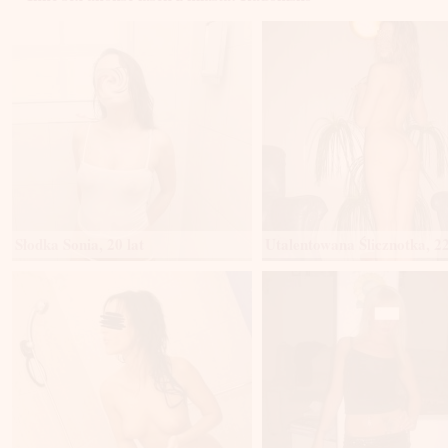
Słodka Sonia, 20 lat
Utalentowana Ślicznotka, 22