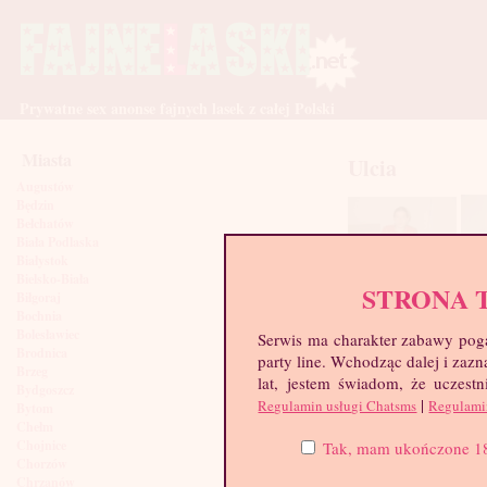
Prywatne sex anonse fajnych lasek z całej Polski
Miasta
Ulcia
Augustów
Będzin
Bełchatów
Biała Podlaska
Białystok
Bielsko-Biała
STRONA 
Biłgoraj
Bochnia
Bolesławiec
Serwis ma charakter zabawy poga
Brodnica
party line. Wchodząc dalej i za
Brzeg
lat, jestem świadom, że uczestn
Bydgoszcz
|
Regulamin usługi Chatsms
Regulami
Bytom
Chełm
Chojnice
Tak, mam ukończone 18 l
Chorzów
Chrzanów