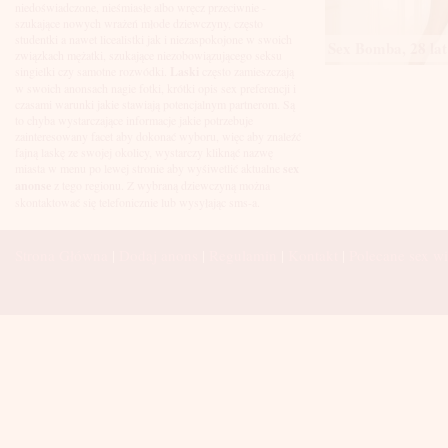
Łuków
niedoświadczone, nieśmiasłe albo wręcz przeciwnie -
Malbork
szukające nowych wrażeń młode dziewczyny, często
Mielec
studentki a nawet licealistki jak i niezaspokojone w swoich
Sex Bomba, 28 lat
Mikołów
związkach mężatki, szukające niezobowiązującego seksu
Mińsk Mazowiecki
singielki czy samotne rozwódki.
Laski
często zamieszczają
Mława
w swoich anonsach nagie fotki, krótki opis sex preferencji i
Mysłowice
czasami warunki jakie stawiają potencjalnym partnerom. Są
Myszków
to chyba wystarczające informacje jakie potrzebuje
Nowa Sól
zainteresowany facet aby dokonać wyboru, więc aby znaleźć
fajną laskę ze swojej okolicy, wystarczy kliknąć nazwę
Nowy Dwór Mazowiecki
miasta w menu po lewej stronie aby wyśiwetlić aktualne
sex
Nowy Sącz
anonse
z tego regionu. Z wybraną dziewczyną można
Nowy Targ
skontaktować się telefonicznie lub wysyłając sms-a.
Nysa
Oleśnica
Olkusz
Strona Główna
|
Dodaj anons
|
Regulamin
|
Kontakt
|
Polecane sex wi
Olsztyn
Oława
Opole
Ostróda
Ostrów Wielkopolski
Ostrowiec Świętokrzyski
Ostrołęka
Otwock
Oświęcim
Pabianice
Piaseczno
Piekary Śląskie