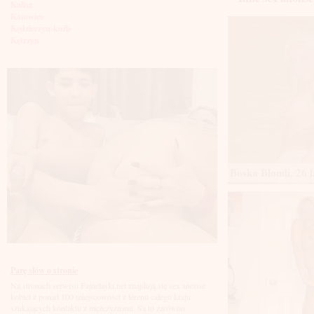
Kalisz
Katowice
Kędzierzyn-koźle
Kętrzyn
Kielce
Kłodzko
Knurów
Konin
Koszalin
Kołobrzeg
Kraków
Kraśnik
Krosno
Krotoszyn
Boska Blondi, 26 l
Kutno
Kwidzyń
Legionowo
Legnica
Leszno
Lębork
Lubin
Lublin
Luboń
Parę słów o stronie
Łódź
Na stronach serwisu Fajnelaski.net znajdują się sex anonse
Łomża
kobiet z ponad 100 miejscowości z terenu całego kraju
Łowicz
szukających kontaktu z mężczyznami. Są to zarówno