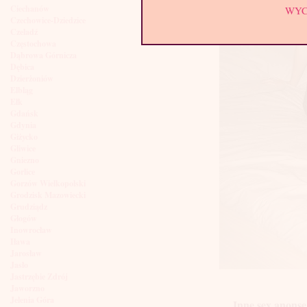
Ciechanów
WY
Czechowice-Dziedzice
Czeladź
Częstochowa
Dąbrowa Górnicza
Dębica
Dzierżoniów
Elbląg
Ełk
Gdańsk
Gdynia
Giżycko
Gliwice
Gniezno
Gorlice
Gorzów Wielkopolski
Grodzisk Mazowiecki
Grudziądz
Głogów
Inowrocław
Iława
Jarosław
Jasło
Jastrzębie Zdrój
Jaworzno
Jelenia Góra
Inne sex anonse 