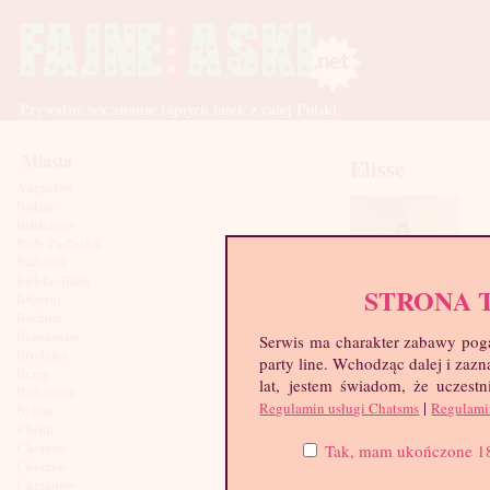
Prywatne sex anonse fajnych lasek z całej Polski
Miasta
Elisse
Augustów
Będzin
Bełchatów
Biała Podlaska
Białystok
Bielsko-Biała
STRONA 
Biłgoraj
Bochnia
Bolesławiec
Serwis ma charakter zabawy poga
Brodnica
party line. Wchodząc dalej i za
Brzeg
lat, jestem świadom, że uczestn
Bydgoszcz
|
Regulamin usługi Chatsms
Regulami
Bytom
Chełm
Chojnice
Tak, mam ukończone 18 l
Chorzów
Chrzanów