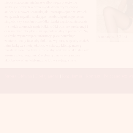
Łuków
niedoświadczone, nieśmiasłe albo wręcz przeciwnie -
Malbork
szukające nowych wrażeń młode dziewczyny, często
Mielec
studentki a nawet licealistki jak i niezaspokojone w swoich
Mikołów
związkach mężatki, szukające niezobowiązującego seksu
Mińsk Mazowiecki
singielki czy samotne rozwódki.
Laski
często zamieszczają
Mława
w swoich anonsach nagie fotki, krótki opis sex preferencji i
Mysłowice
czasami warunki jakie stawiają potencjalnym partnerom. Są
Myszków
to chyba wystarczające informacje jakie potrzebuje
Amanda, 32 lat
Nowa Sól
zainteresowany facet aby dokonać wyboru, więc aby znaleźć
fajną laskę ze swojej okolicy, wystarczy kliknąć nazwę
Nowy Dwór Mazowiecki
miasta w menu po lewej stronie aby wyśiwetlić aktualne
sex
Nowy Sącz
anonse
z tego regionu. Z wybraną dziewczyną można
Nowy Targ
skontaktować się telefonicznie lub wysyłając sms-a.
Nysa
Oleśnica
Olkusz
Strona Główna
|
Dodaj anons
|
Regulamin
|
Kontakt
|
Polecane sex wi
Olsztyn
Oława
Opole
Ostróda
Ostrów Wielkopolski
Ostrowiec Świętokrzyski
Ostrołęka
Otwock
Oświęcim
Pabianice
Piaseczno
Piekary Śląskie