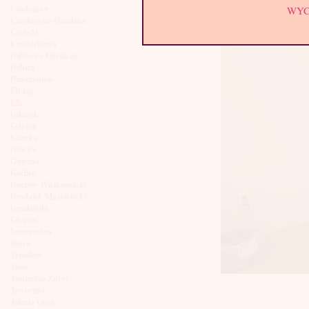
Ciechanów
WY
Czechowice-Dziedzice
Czeladź
Częstochowa
Dąbrowa Górnicza
Dębica
Dzierżoniów
Elbląg
Ełk
Gdańsk
Gdynia
Giżycko
Gliwice
Gniezno
Gorlice
Gorzów Wielkopolski
Grodzisk Mazowiecki
Grudziądz
Głogów
Inowrocław
Iława
Jarosław
Jasło
Jastrzębie Zdrój
Jaworzno
Jelenia Góra