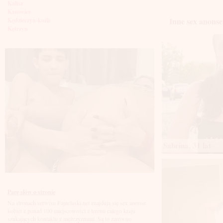
Kalisz
Katowice
Inne sex anonse
Kędzierzyn-koźle
Kętrzyn
Kielce
Kłodzko
Knurów
Konin
Koszalin
Kołobrzeg
Kraków
Kraśnik
Krosno
Krotoszyn
Kutno
Kwidzyń
Legionowo
Sabrina, 31 lat
Legnica
Leszno
Lębork
Lubin
Lublin
Luboń
Parę słów o stronie
Łódź
Na stronach serwisu Fajnelaski.net znajdują się sex anonse
Łomża
kobiet z ponad 100 miejscowości z terenu całego kraju
Łowicz
szukających kontaktu z mężczyznami. Są to zarówno