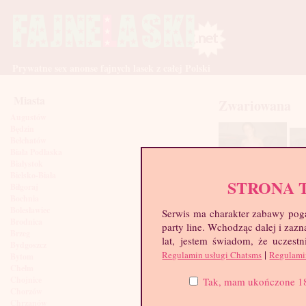
Prywatne sex anonse fajnych lasek z całej Polski
Miasta
Zwariowana
Augustów
Będzin
Bełchatów
Biała Podlaska
Białystok
Bielsko-Biała
STRONA 
Biłgoraj
Bochnia
Bolesławiec
Serwis ma charakter zabawy poga
Brodnica
party line. Wchodząc dalej i za
Brzeg
lat, jestem świadom, że uczestn
Bydgoszcz
|
Regulamin usługi Chatsms
Regulami
Bytom
Chełm
Chojnice
Tak, mam ukończone 18 l
Chorzów
Chrzanów