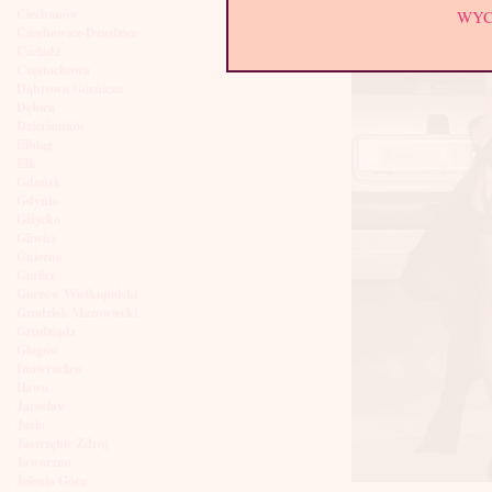
Ciechanów
WY
Czechowice-Dziedzice
Czeladź
Częstochowa
Dąbrowa Górnicza
Dębica
Dzierżoniów
Elbląg
Ełk
Gdańsk
Gdynia
Giżycko
Gliwice
Gniezno
Gorlice
Gorzów Wielkopolski
Grodzisk Mazowiecki
Grudziądz
Głogów
Inowrocław
Iława
Jarosław
Jasło
Jastrzębie Zdrój
Jaworzno
Jelenia Góra