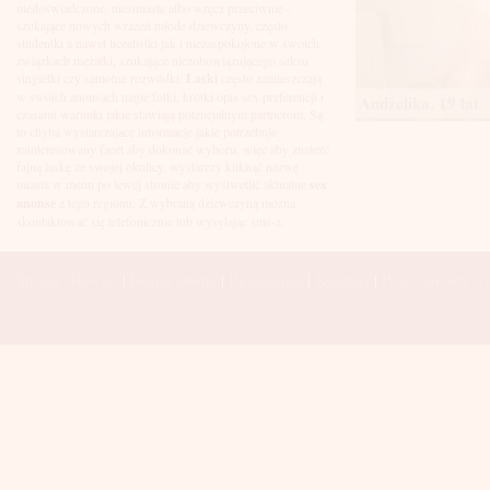
Łuków
niedoświadczone, nieśmiasłe albo wręcz przeciwnie -
Malbork
szukające nowych wrażeń młode dziewczyny, często
Mielec
studentki a nawet licealistki jak i niezaspokojone w swoich
Mikołów
związkach mężatki, szukające niezobowiązującego seksu
Mińsk Mazowiecki
singielki czy samotne rozwódki.
Laski
często zamieszczają
Mława
w swoich anonsach nagie fotki, krótki opis sex preferencji i
Andżelika, 19 lat
Mysłowice
czasami warunki jakie stawiają potencjalnym partnerom. Są
Myszków
to chyba wystarczające informacje jakie potrzebuje
Nowa Sól
zainteresowany facet aby dokonać wyboru, więc aby znaleźć
fajną laskę ze swojej okolicy, wystarczy kliknąć nazwę
Nowy Dwór Mazowiecki
miasta w menu po lewej stronie aby wyśiwetlić aktualne
sex
Nowy Sącz
anonse
z tego regionu. Z wybraną dziewczyną można
Nowy Targ
skontaktować się telefonicznie lub wysyłając sms-a.
Nysa
Oleśnica
Olkusz
Strona Główna
|
Dodaj anons
|
Regulamin
|
Kontakt
|
Polecane sex wi
Olsztyn
Oława
Opole
Ostróda
Ostrów Wielkopolski
Ostrowiec Świętokrzyski
Ostrołęka
Otwock
Oświęcim
Pabianice
Piaseczno
Piekary Śląskie