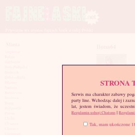
Prywatne sex anonse fajnych lasek z całej Polski
Miasta
Ilona64
Augustów
Będzin
Bełchatów
Biała Podlaska
Białystok
Bielsko-Biała
STRONA 
Biłgoraj
Bochnia
Bolesławiec
Serwis ma charakter zabawy poga
Brodnica
party line. Wchodząc dalej i za
Brzeg
lat, jestem świadom, że uczestn
Bydgoszcz
|
Regulamin usługi Chatsms
Regulami
Bytom
Chełm
Chojnice
Tak, mam ukończone 18 l
Chorzów
Chrzanów