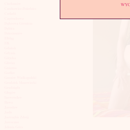
Ciechanów
WY
Czechowice-Dziedzice
Czeladź
Częstochowa
Dąbrowa Górnicza
Dębica
Dzierżoniów
Elbląg
Ełk
Gdańsk
Gdynia
Giżycko
Gliwice
Gniezno
Gorlice
Gorzów Wielkopolski
Grodzisk Mazowiecki
Grudziądz
Głogów
Inowrocław
Iława
Jarosław
Jasło
Jastrzębie Zdrój
Jaworzno
Jelenia Góra