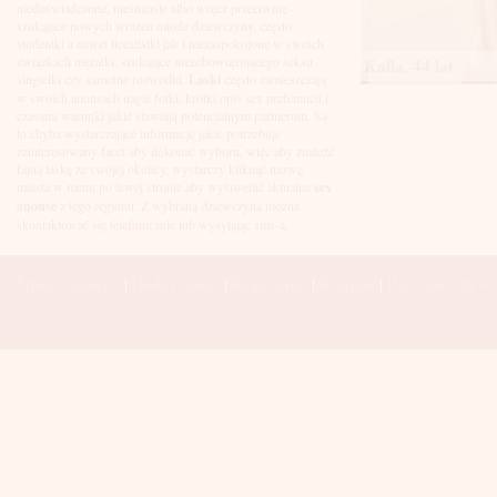
Łuków
niedoświadczone, nieśmiasłe albo wręcz przeciwnie -
Malbork
szukające nowych wrażeń młode dziewczyny, często
Mielec
studentki a nawet licealistki jak i niezaspokojone w swoich
Mikołów
związkach mężatki, szukające niezobowiązującego seksu
Kalla, 44 lat
Mińsk Mazowiecki
singielki czy samotne rozwódki.
Laski
często zamieszczają
Mława
w swoich anonsach nagie fotki, krótki opis sex preferencji i
Mysłowice
czasami warunki jakie stawiają potencjalnym partnerom. Są
Myszków
to chyba wystarczające informacje jakie potrzebuje
Nowa Sól
zainteresowany facet aby dokonać wyboru, więc aby znaleźć
fajną laskę ze swojej okolicy, wystarczy kliknąć nazwę
Nowy Dwór Mazowiecki
miasta w menu po lewej stronie aby wyśiwetlić aktualne
sex
Nowy Sącz
anonse
z tego regionu. Z wybraną dziewczyną można
Nowy Targ
skontaktować się telefonicznie lub wysyłając sms-a.
Nysa
Oleśnica
Olkusz
Strona Główna
|
Dodaj anons
|
Regulamin
|
Kontakt
|
Polecane sex wi
Olsztyn
Oława
Opole
Ostróda
Ostrów Wielkopolski
Ostrowiec Świętokrzyski
Ostrołęka
Otwock
Oświęcim
Pabianice
Piaseczno
Piekary Śląskie