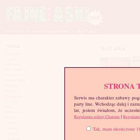
Prywatne sex anonse fajnych lasek z całej Polski
Miasta
NatLalka
Augustów
Będzin
Bełchatów
Biała Podlaska
Białystok
Bielsko-Biała
STRONA 
Biłgoraj
Bochnia
Bolesławiec
Serwis ma charakter zabawy poga
Brodnica
party line. Wchodząc dalej i za
Brzeg
lat, jestem świadom, że uczestn
Bydgoszcz
|
Regulamin usługi Chatsms
Regulami
Bytom
Chełm
Chojnice
Tak, mam ukończone 18 l
Chorzów
Chrzanów