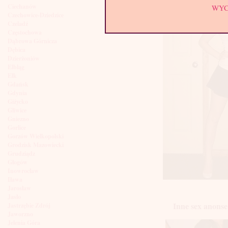
Ciechanów
WY
Czechowice-Dziedzice
Czeladź
Częstochowa
Dąbrowa Górnicza
Dębica
Dzierżoniów
Elbląg
Ełk
Gdańsk
Gdynia
Giżycko
Gliwice
Gniezno
Gorlice
Gorzów Wielkopolski
Grodzisk Mazowiecki
Grudziądz
Głogów
Inowrocław
Iława
Jarosław
Jasło
Inne sex anonse
Jastrzębie Zdrój
Jaworzno
Jelenia Góra