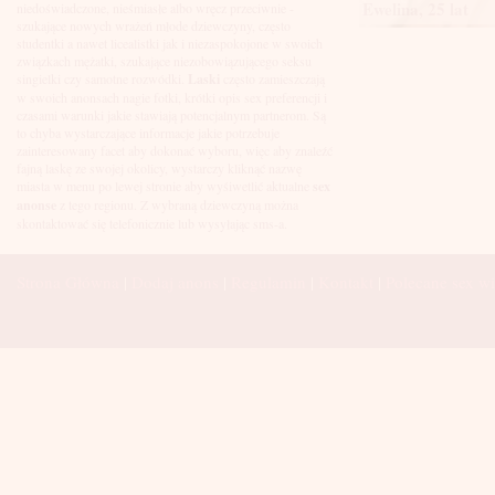
Łuków
Ewelina, 25 lat
niedoświadczone, nieśmiasłe albo wręcz przeciwnie -
Malbork
szukające nowych wrażeń młode dziewczyny, często
Mielec
studentki a nawet licealistki jak i niezaspokojone w swoich
Mikołów
związkach mężatki, szukające niezobowiązującego seksu
Mińsk Mazowiecki
singielki czy samotne rozwódki.
Laski
często zamieszczają
Mława
w swoich anonsach nagie fotki, krótki opis sex preferencji i
Mysłowice
czasami warunki jakie stawiają potencjalnym partnerom. Są
Myszków
to chyba wystarczające informacje jakie potrzebuje
Nowa Sól
zainteresowany facet aby dokonać wyboru, więc aby znaleźć
fajną laskę ze swojej okolicy, wystarczy kliknąć nazwę
Nowy Dwór Mazowiecki
miasta w menu po lewej stronie aby wyśiwetlić aktualne
sex
Nowy Sącz
anonse
z tego regionu. Z wybraną dziewczyną można
Nowy Targ
skontaktować się telefonicznie lub wysyłając sms-a.
Nysa
Oleśnica
Olkusz
Strona Główna
|
Dodaj anons
|
Regulamin
|
Kontakt
|
Polecane sex wi
Olsztyn
Oława
Opole
Ostróda
Ostrów Wielkopolski
Ostrowiec Świętokrzyski
Ostrołęka
Otwock
Oświęcim
Pabianice
Piaseczno
Piekary Śląskie