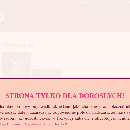
Młode, starsze, seksowne polskie laski cze
Zabawmy się
STRONA TYLKO DLA DOROSŁYCH!
mia
harakter zabawy pogawędki określanej jako chat sms oraz połączeń te
troc
 Wchodząc dalej i zaznaczając odpowiednie pole oświadczasz, że masz 
Wie
 świadom, że uczestniczysz w fikcyjnej zabawie i akceptujesz regul
Wzr
|
.
ługi Chatsms
Regulamin usługi Chat IVR
Wa