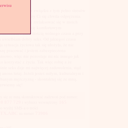
st: 2
serwisu
m, jest kryzys i w związku z tym pełno stresów
 tym bardziej należy Ci się chwila odprężenia.
powiesz na to aby zrelaksować się w moich
mionach? Dysponuję komfortowym
rtamentem i dużą ilością wolnego czasu a przy
 uwielbiam dobry seks. Od jakiegoś czasu
a sytuacja życiowa tak się ułożyła, że nie
zę pracować i jestem zabezpieczona
ansowo, więc nie pozostaje mi nic innego jak
ko korzystać z życia. Tak więc robię a że
śnie seks daje mi najwięcej zadowolenia, stąd
 anons tutaj. Jeżeli jesteś miłym, kulturalnym i
banym mężczyzną - skontaktuj się ze mną,
erwiemy się!
y się ze mną skontaktować zadzwoń pod numer:
8 877 729
i wybierz wewnętrzny
165
bo wyślij SMS-a o treści
TX.ABC
na numer
73906
Ceny z VAT.