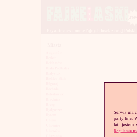
Prywatne sex anonse fajnych lasek z całej Polski
Miasta
Augustów
Będzin
Bełchatów
Biała Podlaska
Białystok
Bielsko-Biała
Biłgoraj
Bochnia
Bolesławiec
Brodnica
Brzeg
Bydgoszcz
Serwis ma c
Bytom
party line.
Chełm
lat, jestem
Chojnice
Regulamin us
Chorzów
Chrzanów