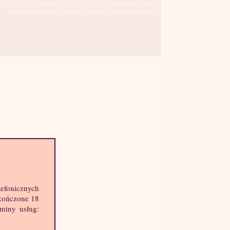
kają na kontakt od zainteresowanych mężczyzn. Tylko anonse kobiet. Oferty z
ponad 100 miejscowości. Nie czekaj, łap okazję! Regularna aktualizacja.
Szczecin
sto:
lefonicznych
hę informacji o mnie:
skończone 18
k: 35 lat
aminy usług:
ost: 165 cm
ga: 56 kg