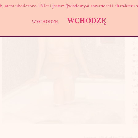
Biu
k, mam ukończone 18 lat i jestem ¶wiadomy/a zawartości i charakteru 
Wie
ale
WCHODZĘ
WYCHODZĘ
Co 
ra
apa
tym
moj
mus
fin
tyl
wła
mój
zad
roz
Ab
70
al
M
koszt sms: 3,69 zł, telefon: 7,38 zł/min. 