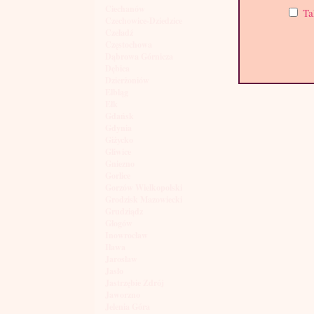
Ciechanów
Ta
Czechowice-Dziedzice
Czeladź
Częstochowa
Dąbrowa Górnicza
Dębica
Dzierżoniów
Elbląg
Ełk
Gdańsk
Gdynia
Giżycko
Gliwice
Gniezno
Gorlice
Gorzów Wielkopolski
Grodzisk Mazowiecki
Grudziądz
Głogów
Inowrocław
Iława
Jarosław
Jasło
Jastrzębie Zdrój
Jaworzno
Jelenia Góra