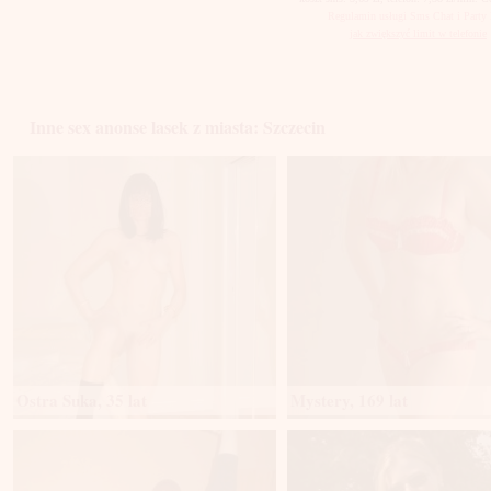
Regulamin usługi Sms Chat i Party 
jak zwiększyć limit w telefonie
Inne sex anonse lasek z miasta: Szczecin
Ostra Suka, 35 lat
Mystery, 169 lat