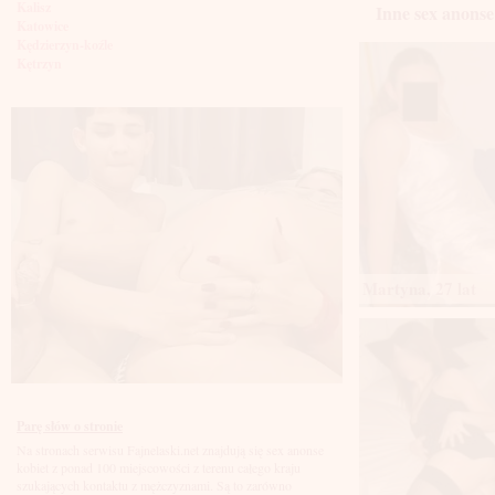
Kalisz
Inne sex anonse
Katowice
Kędzierzyn-koźle
Kętrzyn
Kielce
Kłodzko
Knurów
Konin
Koszalin
Kołobrzeg
Kraków
Kraśnik
Krosno
Krotoszyn
Kutno
Martyna, 27 lat
Kwidzyń
Legionowo
Legnica
Leszno
Lębork
Lubin
Lublin
Luboń
Parę słów o stronie
Łódź
Na stronach serwisu Fajnelaski.net znajdują się sex anonse
Łomża
kobiet z ponad 100 miejscowości z terenu całego kraju
Łowicz
szukających kontaktu z mężczyznami. Są to zarówno