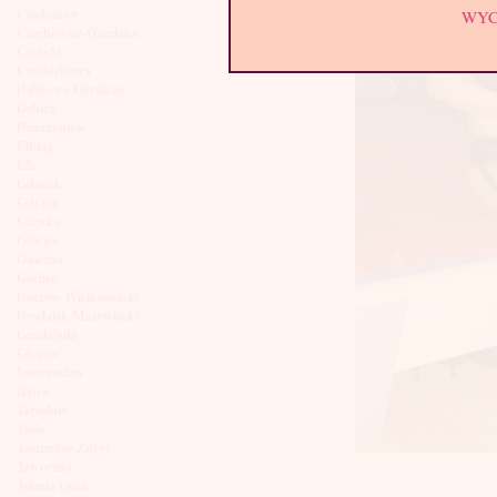
Ciechanów
WY
Czechowice-Dziedzice
Czeladź
Częstochowa
Dąbrowa Górnicza
Dębica
Dzierżoniów
Elbląg
Ełk
Gdańsk
Gdynia
Giżycko
Gliwice
Gniezno
Gorlice
Gorzów Wielkopolski
Grodzisk Mazowiecki
Grudziądz
Głogów
Inowrocław
Iława
Jarosław
Jasło
Jastrzębie Zdrój
Jaworzno
Jelenia Góra