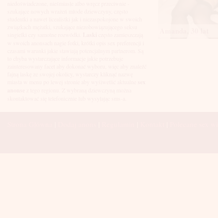
Łuków
niedoświadczone, nieśmiasłe albo wręcz przeciwnie -
Malbork
szukające nowych wrażeń młode dziewczyny, często
Mielec
studentki a nawet licealistki jak i niezaspokojone w swoich
Mikołów
związkach mężatki, szukające niezobowiązującego seksu
Amanda, 30 lat
Mińsk Mazowiecki
singielki czy samotne rozwódki.
Laski
często zamieszczają
Mława
w swoich anonsach nagie fotki, krótki opis sex preferencji i
Mysłowice
czasami warunki jakie stawiają potencjalnym partnerom. Są
Myszków
to chyba wystarczające informacje jakie potrzebuje
Nowa Sól
zainteresowany facet aby dokonać wyboru, więc aby znaleźć
fajną laskę ze swojej okolicy, wystarczy kliknąć nazwę
Nowy Dwór Mazowiecki
miasta w menu po lewej stronie aby wyśiwetlić aktualne
sex
Nowy Sącz
anonse
z tego regionu. Z wybraną dziewczyną można
Nowy Targ
skontaktować się telefonicznie lub wysyłając sms-a.
Nysa
Oleśnica
Olkusz
Strona Główna
|
Dodaj anons
|
Regulamin
|
Kontakt
|
Polecane sex wi
Olsztyn
Oława
Opole
Ostróda
Ostrów Wielkopolski
Ostrowiec Świętokrzyski
Ostrołęka
Otwock
Oświęcim
Pabianice
Piaseczno
Piekary Śląskie