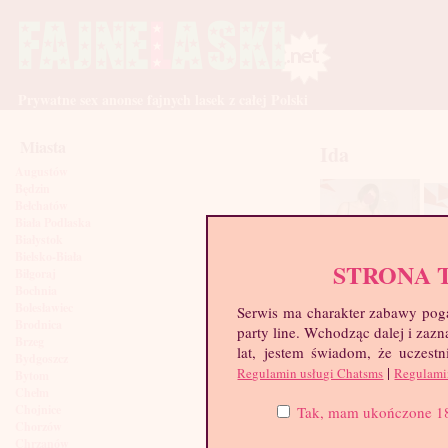
Prywatne sex anonse fajnych lasek z całej Polski
Miasta
Ida
Augustów
Będzin
Bełchatów
Biała Podlaska
Białystok
Bielsko-Biała
STRONA 
Biłgoraj
Bochnia
Bolesławiec
Serwis ma charakter zabawy poga
Brodnica
party line. Wchodząc dalej i za
Brzeg
lat, jestem świadom, że uczestn
Bydgoszcz
|
Regulamin usługi Chatsms
Regulami
Bytom
Chełm
Chojnice
Tak, mam ukończone 18 l
Chorzów
Chrzanów