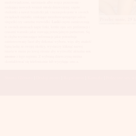
Łuków
niedoświadczone, nieśmiasłe albo wręcz przeciwnie -
Malbork
szukające nowych wrażeń młode dziewczyny, często
Mielec
studentki a nawet licealistki jak i niezaspokojone w swoich
Mikołów
związkach mężatki, szukające niezobowiązującego seksu
Przeleć mnie, 29 l
Mińsk Mazowiecki
singielki czy samotne rozwódki.
Laski
często zamieszczają
Mława
w swoich anonsach nagie fotki, krótki opis sex preferencji i
Mysłowice
czasami warunki jakie stawiają potencjalnym partnerom. Są
Myszków
to chyba wystarczające informacje jakie potrzebuje
Nowa Sól
zainteresowany facet aby dokonać wyboru, więc aby znaleźć
fajną laskę ze swojej okolicy, wystarczy kliknąć nazwę
Nowy Dwór Mazowiecki
miasta w menu po lewej stronie aby wyśiwetlić aktualne
sex
Nowy Sącz
anonse
z tego regionu. Z wybraną dziewczyną można
Nowy Targ
skontaktować się telefonicznie lub wysyłając sms-a.
Nysa
Oleśnica
Olkusz
Strona Główna
|
Dodaj anons
|
Regulamin
|
Kontakt
|
Polecane sex wi
Olsztyn
Oława
Opole
Ostróda
Ostrów Wielkopolski
Ostrowiec Świętokrzyski
Ostrołęka
Otwock
Oświęcim
Pabianice
Piaseczno
Piekary Śląskie