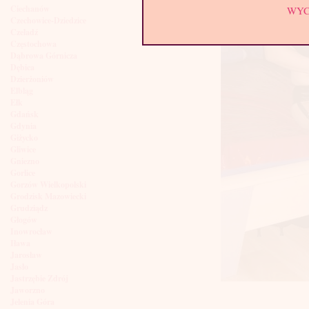
Ciechanów
WY
Czechowice-Dziedzice
Czeladź
Częstochowa
Dąbrowa Górnicza
Dębica
Dzierżoniów
Elbląg
Ełk
Gdańsk
Gdynia
Giżycko
Gliwice
Gniezno
Gorlice
Gorzów Wielkopolski
Grodzisk Mazowiecki
Grudziądz
Głogów
Inowrocław
Iława
Jarosław
Jasło
Jastrzębie Zdrój
Jaworzno
Jelenia Góra