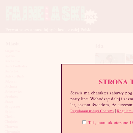
Prywatne sex anonse fajnych lasek z całej Polski
Miasta
Ida
Augustów
Będzin
Bełchatów
Biała Podlaska
Białystok
Bielsko-Biała
STRONA 
Biłgoraj
Bochnia
Bolesławiec
Serwis ma charakter zabawy poga
Brodnica
party line. Wchodząc dalej i za
Brzeg
lat, jestem świadom, że uczestn
Bydgoszcz
|
Regulamin usługi Chatsms
Regulami
Bytom
Chełm
Chojnice
Tak, mam ukończone 18 l
Chorzów
Chrzanów