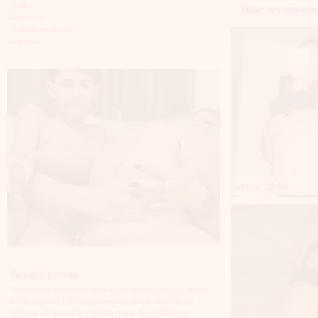
Kalisz
Inne sex anonse
Katowice
Kędzierzyn-koźle
Kętrzyn
Kielce
Kłodzko
Knurów
Konin
Koszalin
Kołobrzeg
Kraków
Kraśnik
Krosno
Krotoszyn
Kutno
Kriss, 23 lat
Kwidzyń
Legionowo
Legnica
Leszno
Lębork
Lubin
Lublin
Luboń
Parę słów o stronie
Łódź
Na stronach serwisu Fajnelaski.net znajdują się sex anonse
Łomża
kobiet z ponad 100 miejscowości z terenu całego kraju
Łowicz
szukających kontaktu z mężczyznami. Są to zarówno