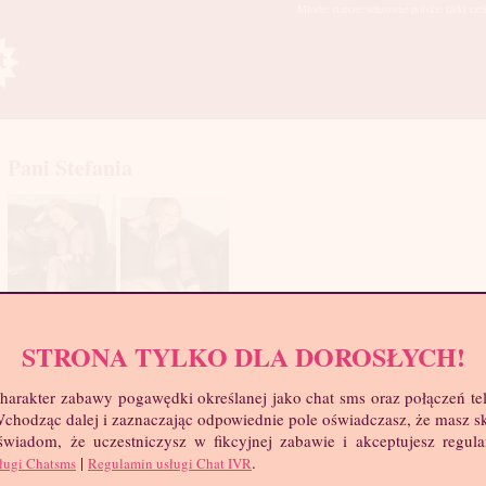
Młode, starsze, seksowne polskie laski cze
Pani Stefania
STRONA TYLKO DLA DOROSŁYCH!
mia
harakter zabawy pogawędki określanej jako chat sms oraz połączeń te
troc
 Wchodząc dalej i zaznaczając odpowiednie pole oświadczasz, że masz 
Wie
 świadom, że uczestniczysz w fikcyjnej zabawie i akceptujesz regul
Wzr
|
.
ługi Chatsms
Regulamin usługi Chat IVR
Wa