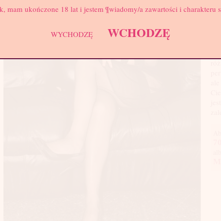
Biu
k, mam ukończone 18 lat i jestem ¶wiadomy/a zawartości i charakteru 
Mój
WCHODZĘ
sek
WYCHODZĘ
poz
bar
róż
per
ale
Cie
jes
zal
Ab
70
al
M