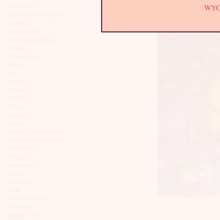
Ciechanów
WY
Czechowice-Dziedzice
Czeladź
Częstochowa
Dąbrowa Górnicza
Dębica
Dzierżoniów
Elbląg
Ełk
Gdańsk
Gdynia
Giżycko
Gliwice
Gniezno
Gorlice
Gorzów Wielkopolski
Grodzisk Mazowiecki
Grudziądz
Głogów
Inowrocław
Iława
Jarosław
Jasło
Jastrzębie Zdrój
Jaworzno
Jelenia Góra