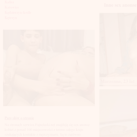
Kalisz
Inne sex anonse 
Katowice
Kędzierzyn-koźle
Kętrzyn
Kielce
Kłodzko
Knurów
Konin
Koszalin
Kołobrzeg
Kraków
Kraśnik
Krosno
Krotoszyn
Kutno
Kwidzyń
Marzenna, 23 lat
Legionowo
Legnica
Leszno
Lębork
Lubin
Lublin
Luboń
Parę słów o stronie
Łódź
Na stronach serwisu Fajnelaski.net znajdują się sex anonse
Łomża
kobiet z ponad 100 miejscowości z terenu całego kraju
Łowicz
szukających kontaktu z mężczyznami. Są to zarówno