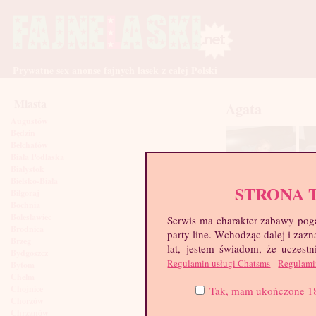
Prywatne sex anonse fajnych lasek z całej Polski
Miasta
Agata
Augustów
Będzin
Bełchatów
Biała Podlaska
Białystok
Bielsko-Biała
STRONA 
Biłgoraj
Bochnia
Bolesławiec
Serwis ma charakter zabawy poga
Brodnica
party line. Wchodząc dalej i za
Brzeg
lat, jestem świadom, że uczestn
Bydgoszcz
|
Regulamin usługi Chatsms
Regulami
Bytom
Chełm
Chojnice
Tak, mam ukończone 18 l
Chorzów
Chrzanów