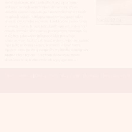
Łuków
niedoświadczone, nieśmiasłe albo wręcz przeciwnie -
Malbork
szukające nowych wrażeń młode dziewczyny, często
Mielec
studentki a nawet licealistki jak i niezaspokojone w swoich
Mikołów
związkach mężatki, szukające niezobowiązującego seksu
Nadia, 22 lat
Mińsk Mazowiecki
singielki czy samotne rozwódki.
Laski
często zamieszczają
Mława
w swoich anonsach nagie fotki, krótki opis sex preferencji i
Mysłowice
czasami warunki jakie stawiają potencjalnym partnerom. Są
Myszków
to chyba wystarczające informacje jakie potrzebuje
Nowa Sól
zainteresowany facet aby dokonać wyboru, więc aby znaleźć
fajną laskę ze swojej okolicy, wystarczy kliknąć nazwę
Nowy Dwór Mazowiecki
miasta w menu po lewej stronie aby wyśiwetlić aktualne
sex
Nowy Sącz
anonse
z tego regionu. Z wybraną dziewczyną można
Nowy Targ
skontaktować się telefonicznie lub wysyłając sms-a.
Nysa
Oleśnica
Olkusz
Strona Główna
|
Dodaj anons
|
Regulamin
|
Kontakt
|
Polecane sex wi
Olsztyn
Oława
Opole
Ostróda
Ostrów Wielkopolski
Ostrowiec Świętokrzyski
Ostrołęka
Otwock
Oświęcim
Pabianice
Piaseczno
Piekary Śląskie