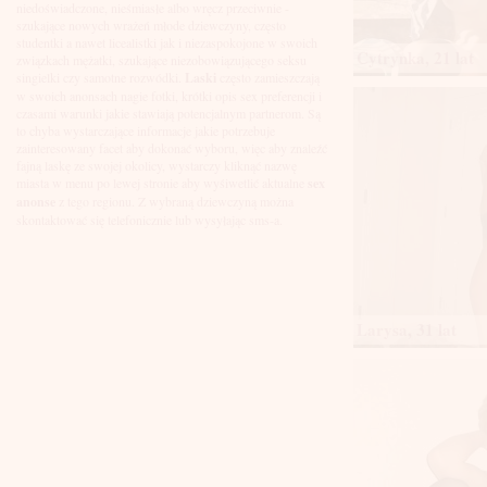
Łuków
niedoświadczone, nieśmiasłe albo wręcz przeciwnie -
Malbork
szukające nowych wrażeń młode dziewczyny, często
Mielec
studentki a nawet licealistki jak i niezaspokojone w swoich
Cytrynka, 21 lat
Mikołów
związkach mężatki, szukające niezobowiązującego seksu
Mińsk Mazowiecki
singielki czy samotne rozwódki.
Laski
często zamieszczają
Mława
w swoich anonsach nagie fotki, krótki opis sex preferencji i
Mysłowice
czasami warunki jakie stawiają potencjalnym partnerom. Są
Myszków
to chyba wystarczające informacje jakie potrzebuje
Nowa Sól
zainteresowany facet aby dokonać wyboru, więc aby znaleźć
fajną laskę ze swojej okolicy, wystarczy kliknąć nazwę
Nowy Dwór Mazowiecki
miasta w menu po lewej stronie aby wyśiwetlić aktualne
sex
Nowy Sącz
anonse
z tego regionu. Z wybraną dziewczyną można
Nowy Targ
skontaktować się telefonicznie lub wysyłając sms-a.
Nysa
Oleśnica
Olkusz
Olsztyn
Oława
Opole
Larysa, 31 lat
Ostróda
Ostrów Wielkopolski
Ostrowiec Świętokrzyski
Ostrołęka
Otwock
Oświęcim
Pabianice
Piaseczno
Piekary Śląskie