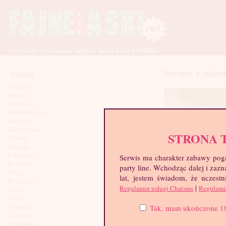
Prywatne sex anonse fajnych lasek z całej Polski
Anonse z mias
Miasta
Augustów
Będzin
Bełchatów
Biała Podlaska
Białystok
Bielsko-Biała
STRONA 
Biłgoraj
Bochnia
Bolesławiec
Serwis ma charakter zabawy poga
Brodnica
party line. Wchodząc dalej i za
Brzeg
lat, jestem świadom, że uczestn
Bydgoszcz
|
Regulamin usługi Chatsms
Regulami
Bytom
Chełm
Pati21, 21 lat
Chojnice
Tak, mam ukończone 18 l
Chorzów
Chrzanów