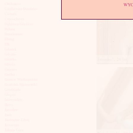
Ciechanów
WY
Czechowice-Dziedzice
Czeladź
Częstochowa
Dąbrowa Górnicza
Dębica
Dzierżoniów
Elbląg
Ełk
Gdańsk
Gdynia
Iwonna7, 26 lat
Giżycko
Gliwice
Gniezno
Gorlice
Gorzów Wielkopolski
Grodzisk Mazowiecki
Grudziądz
Głogów
Inowrocław
Iława
Jarosław
Jasło
Jastrzębie Zdrój
Jaworzno
Jelenia Góra