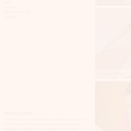
Marika, 20 lat
Kalisz
Katowice
Kędzierzyn-koźle
Kętrzyn
Kielce
Kłodzko
Knurów
Konin
Koszalin
Kołobrzeg
Kraków
Kraśnik
Krosno
Krotoszyn
Kutno
Natalka, 19 lat
Kwidzyń
Legionowo
Legnica
Leszno
Lębork
Lubin
Lublin
Luboń
Parę słów o stronie
Łódź
Na stronach serwisu Fajnelaski.net znajdują się sex anonse
Łomża
kobiet z ponad 100 miejscowości z terenu całego kraju
Łowicz
szukających kontaktu z mężczyznami. Są to zarówno