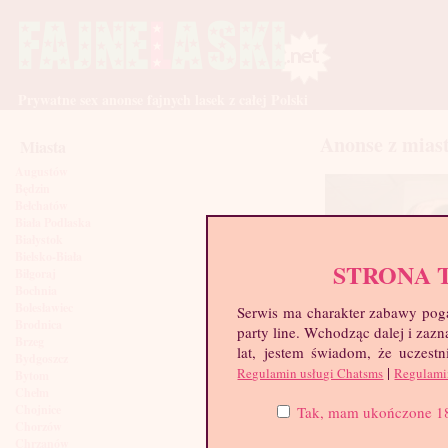
Prywatne sex anonse fajnych lasek z całej Polski
Anonse z mias
Miasta
Augustów
Będzin
Bełchatów
Biała Podlaska
Białystok
Bielsko-Biała
STRONA 
Biłgoraj
Bochnia
Bolesławiec
Serwis ma charakter zabawy poga
Brodnica
party line. Wchodząc dalej i za
Brzeg
lat, jestem świadom, że uczestn
Bydgoszcz
|
Regulamin usługi Chatsms
Regulami
Bytom
Chełm
Karolina, 25 lat
Chojnice
Tak, mam ukończone 18 l
Chorzów
Chrzanów