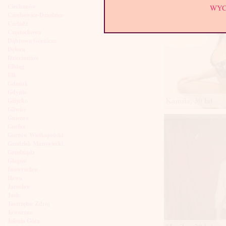
Ciechanów
WY
Czechowice-Dziedzice
Czeladź
Częstochowa
Dąbrowa Górnicza
Dębica
Dzierżoniów
Elbląg
Ełk
Gdańsk
Gdynia
Kamila, 30 lat
Giżycko
Gliwice
Gniezno
Gorlice
Gorzów Wielkopolski
Grodzisk Mazowiecki
Grudziądz
Głogów
Inowrocław
Iława
Jarosław
Jasło
Jastrzębie Zdrój
Jaworzno
Jelenia Góra