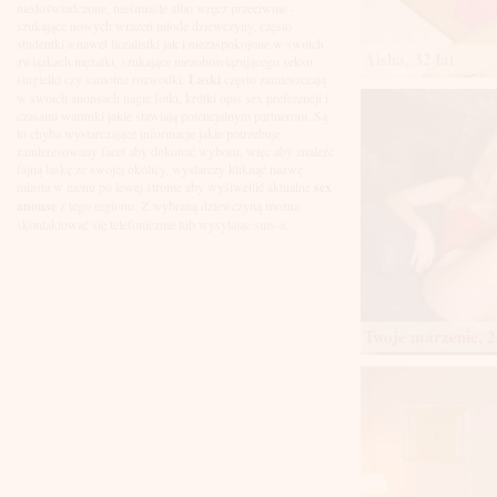
Łuków
niedoświadczone, nieśmiasłe albo wręcz przeciwnie -
Malbork
szukające nowych wrażeń młode dziewczyny, często
Mielec
studentki a nawet licealistki jak i niezaspokojone w swoich
Aisha, 32 lat
Mikołów
związkach mężatki, szukające niezobowiązującego seksu
Mińsk Mazowiecki
singielki czy samotne rozwódki.
Laski
często zamieszczają
Mława
w swoich anonsach nagie fotki, krótki opis sex preferencji i
Mysłowice
czasami warunki jakie stawiają potencjalnym partnerom. Są
Myszków
to chyba wystarczające informacje jakie potrzebuje
Nowa Sól
zainteresowany facet aby dokonać wyboru, więc aby znaleźć
fajną laskę ze swojej okolicy, wystarczy kliknąć nazwę
Nowy Dwór Mazowiecki
miasta w menu po lewej stronie aby wyśiwetlić aktualne
sex
Nowy Sącz
anonse
z tego regionu. Z wybraną dziewczyną można
Nowy Targ
skontaktować się telefonicznie lub wysyłając sms-a.
Nysa
Oleśnica
Olkusz
Olsztyn
Oława
Opole
Twoje marzenie, 2
Ostróda
Ostrów Wielkopolski
Ostrowiec Świętokrzyski
Ostrołęka
Otwock
Oświęcim
Pabianice
Piaseczno
Piekary Śląskie