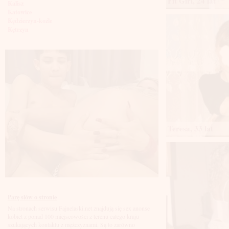
Fit Girl, 24 lat
Kalisz
Katowice
Kędzierzyn-koźle
Kętrzyn
Kielce
Kłodzko
Knurów
Konin
Koszalin
Kołobrzeg
Kraków
Kraśnik
Krosno
Krotoszyn
Kutno
Teresa, 33 lat
Kwidzyń
Legionowo
Legnica
Leszno
Lębork
Lubin
Lublin
Luboń
Parę słów o stronie
Łódź
Na stronach serwisu Fajnelaski.net znajdują się sex anonse
Łomża
kobiet z ponad 100 miejscowości z terenu całego kraju
Łowicz
szukających kontaktu z mężczyznami. Są to zarówno