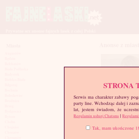
Prywatne sex anonse fajnych lasek z całej Polski
Anonse z mias
Miasta
Augustów
Będzin
Bełchatów
Biała Podlaska
Białystok
Bielsko-Biała
STRONA 
Biłgoraj
Bochnia
Bolesławiec
Serwis ma charakter zabawy poga
Brodnica
party line. Wchodząc dalej i za
Brzeg
lat, jestem świadom, że uczestn
Bydgoszcz
|
Regulamin usługi Chatsms
Regulami
Bytom
Chełm
Duża Pupcia, 29 l
Chojnice
Tak, mam ukończone 18 l
Chorzów
Chrzanów