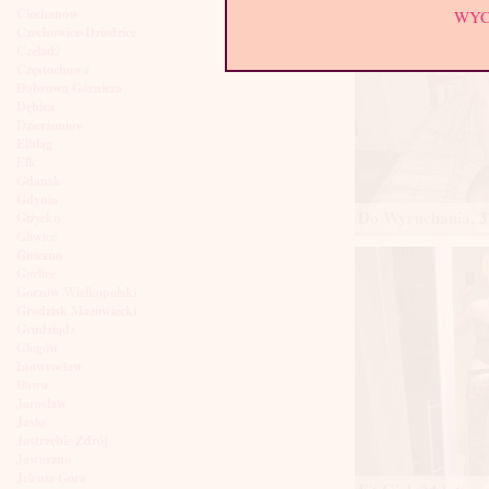
Ciechanów
WY
Czechowice-Dziedzice
Czeladź
Częstochowa
Dąbrowa Górnicza
Dębica
Dzierżoniów
Elbląg
Ełk
Gdańsk
Gdynia
Do Wyruchania, 37
Giżycko
Gliwice
Gniezno
Gorlice
Gorzów Wielkopolski
Grodzisk Mazowiecki
Grudziądz
Głogów
Inowrocław
Iława
Jarosław
Jasło
Jastrzębie Zdrój
Jaworzno
Jelenia Góra