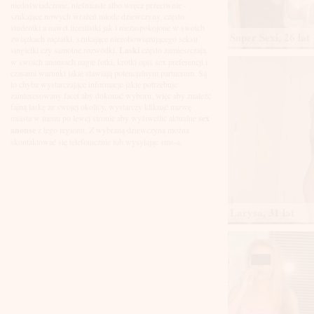
Łuków
niedoświadczone, nieśmiasłe albo wręcz przeciwnie -
Malbork
szukające nowych wrażeń młode dziewczyny, często
Mielec
studentki a nawet licealistki jak i niezaspokojone w swoich
Super Sexi, 26 lat
Mikołów
związkach mężatki, szukające niezobowiązującego seksu
Mińsk Mazowiecki
singielki czy samotne rozwódki.
Laski
często zamieszczają
Mława
w swoich anonsach nagie fotki, krótki opis sex preferencji i
Mysłowice
czasami warunki jakie stawiają potencjalnym partnerom. Są
Myszków
to chyba wystarczające informacje jakie potrzebuje
Nowa Sól
zainteresowany facet aby dokonać wyboru, więc aby znaleźć
fajną laskę ze swojej okolicy, wystarczy kliknąć nazwę
Nowy Dwór Mazowiecki
miasta w menu po lewej stronie aby wyśiwetlić aktualne
sex
Nowy Sącz
anonse
z tego regionu. Z wybraną dziewczyną można
Nowy Targ
skontaktować się telefonicznie lub wysyłając sms-a.
Nysa
Oleśnica
Olkusz
Olsztyn
Oława
Opole
Larysa, 31 lat
Ostróda
Ostrów Wielkopolski
Ostrowiec Świętokrzyski
Ostrołęka
Otwock
Oświęcim
Pabianice
Piaseczno
Piekary Śląskie