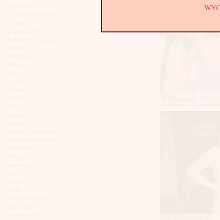
Ciechanów
WY
Czechowice-Dziedzice
Czeladź
Częstochowa
Dąbrowa Górnicza
Dębica
Dzierżoniów
Elbląg
Ełk
Gdańsk
Gdynia
Konkretna, 48 lat
Giżycko
Gliwice
Gniezno
Gorlice
Gorzów Wielkopolski
Grodzisk Mazowiecki
Grudziądz
Głogów
Inowrocław
Iława
Jarosław
Jasło
Jastrzębie Zdrój
Jaworzno
Jelenia Góra