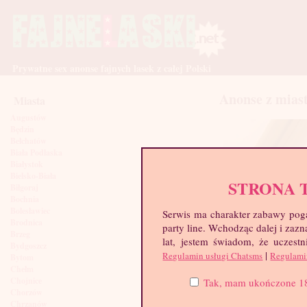
Prywatne sex anonse fajnych lasek z całej Polski
Anonse z miast
Miasta
Augustów
Będzin
Bełchatów
Biała Podlaska
Białystok
Bielsko-Biała
STRONA 
Biłgoraj
Bochnia
Bolesławiec
Serwis ma charakter zabawy poga
Brodnica
party line. Wchodząc dalej i za
Brzeg
lat, jestem świadom, że uczestn
Bydgoszcz
|
Regulamin usługi Chatsms
Regulami
Bytom
Chełm
Księżniczka, 18 la
Chojnice
Tak, mam ukończone 18 l
Chorzów
Chrzanów