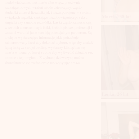
Łuków
niedoświadczone, nieśmiasłe albo wręcz przeciwnie -
Malbork
szukające nowych wrażeń młode dziewczyny, często
Mielec
studentki a nawet licealistki jak i niezaspokojone w swoich
Maryla, 38 lat
Mikołów
związkach mężatki, szukające niezobowiązującego seksu
Mińsk Mazowiecki
singielki czy samotne rozwódki.
Laski
często zamieszczają
Mława
w swoich anonsach nagie fotki, krótki opis sex preferencji i
Mysłowice
czasami warunki jakie stawiają potencjalnym partnerom. Są
Myszków
to chyba wystarczające informacje jakie potrzebuje
Nowa Sól
zainteresowany facet aby dokonać wyboru, więc aby znaleźć
fajną laskę ze swojej okolicy, wystarczy kliknąć nazwę
Nowy Dwór Mazowiecki
miasta w menu po lewej stronie aby wyśiwetlić aktualne
sex
Nowy Sącz
anonse
z tego regionu. Z wybraną dziewczyną można
Nowy Targ
skontaktować się telefonicznie lub wysyłając sms-a.
Nysa
Oleśnica
Olkusz
Olsztyn
Oława
Opole
Lenka, 26 lat
Ostróda
Ostrów Wielkopolski
Ostrowiec Świętokrzyski
Ostrołęka
Otwock
Oświęcim
Pabianice
Piaseczno
Piekary Śląskie