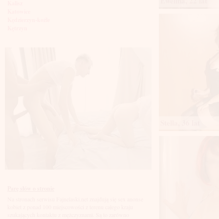
Ewelina, 22 lat
Kalisz
Katowice
Kędzierzyn-koźle
Kętrzyn
Kielce
Kłodzko
Knurów
Konin
Koszalin
Kołobrzeg
Kraków
Kraśnik
Krosno
Krotoszyn
Kutno
Stella, 36 lat
Kwidzyń
Legionowo
Legnica
Leszno
Lębork
Lubin
Lublin
Luboń
Parę słów o stronie
Łódź
Na stronach serwisu Fajnelaski.net znajdują się sex anonse
Łomża
kobiet z ponad 100 miejscowości z terenu całego kraju
Łowicz
szukających kontaktu z mężczyznami. Są to zarówno