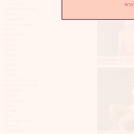
Ciechanów
WY
Czechowice-Dziedzice
Czeladź
Częstochowa
Dąbrowa Górnicza
Dębica
Dzierżoniów
Elbląg
Ełk
Gdańsk
Gdynia
Zabawmy się, 35 l
Giżycko
Gliwice
Gniezno
Gorlice
Gorzów Wielkopolski
Grodzisk Mazowiecki
Grudziądz
Głogów
Inowrocław
Iława
Jarosław
Jasło
Jastrzębie Zdrój
Jaworzno
Jelenia Góra