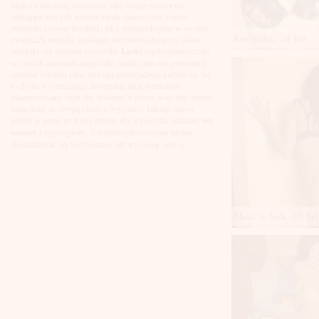
Łuków
niedoświadczone, nieśmiasłe albo wręcz przeciwnie -
Malbork
szukające nowych wrażeń młode dziewczyny, często
Mielec
studentki a nawet licealistki jak i niezaspokojone w swoich
Lucynka, 24 lat
Mikołów
związkach mężatki, szukające niezobowiązującego seksu
Mińsk Mazowiecki
singielki czy samotne rozwódki.
Laski
często zamieszczają
Mława
w swoich anonsach nagie fotki, krótki opis sex preferencji i
Mysłowice
czasami warunki jakie stawiają potencjalnym partnerom. Są
Myszków
to chyba wystarczające informacje jakie potrzebuje
Nowa Sól
zainteresowany facet aby dokonać wyboru, więc aby znaleźć
fajną laskę ze swojej okolicy, wystarczy kliknąć nazwę
Nowy Dwór Mazowiecki
miasta w menu po lewej stronie aby wyśiwetlić aktualne
sex
Nowy Sącz
anonse
z tego regionu. Z wybraną dziewczyną można
Nowy Targ
skontaktować się telefonicznie lub wysyłając sms-a.
Nysa
Oleśnica
Olkusz
Olsztyn
Oława
Opole
Skok w bok, 25 lat
Ostróda
Ostrów Wielkopolski
Ostrowiec Świętokrzyski
Ostrołęka
Otwock
Oświęcim
Pabianice
Piaseczno
Piekary Śląskie