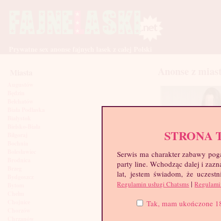
Prywatne sex anonse fajnych lasek z całej Polski
Anonse z mias
Miasta
Augustów
Będzin
Bełchatów
Biała Podlaska
Białystok
Bielsko-Biała
STRONA 
Biłgoraj
Bochnia
Bolesławiec
Serwis ma charakter zabawy poga
Brodnica
party line. Wchodząc dalej i za
Brzeg
lat, jestem świadom, że uczestn
Bydgoszcz
|
Regulamin usługi Chatsms
Regulami
Bytom
Chełm
LuxFuck, 26 lat
Chojnice
Tak, mam ukończone 18 l
Chorzów
Chrzanów