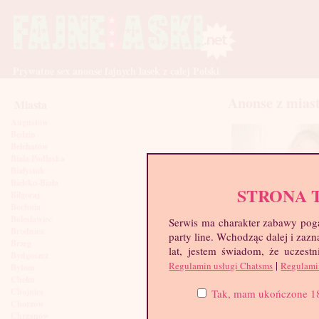
Prywatne sex anonse fajnych lasek z całej Polski
Anonse z mias
Miasta
Augustów
Będzin
Bełchatów
Biała Podlaska
Białystok
Bielsko-Biała
STRONA 
Biłgoraj
Bochnia
Bolesławiec
Serwis ma charakter zabawy poga
Brodnica
party line. Wchodząc dalej i za
Brzeg
lat, jestem świadom, że uczestn
Bydgoszcz
|
Regulamin usługi Chatsms
Regulami
Bytom
Chełm
Rakieta, 29 lat
Chojnice
Tak, mam ukończone 18 l
Chorzów
Chrzanów