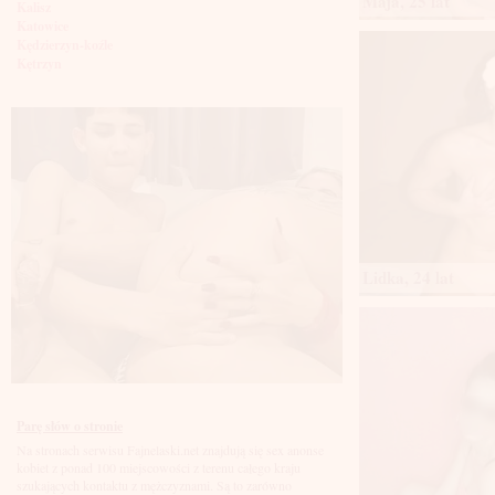
Maja, 25 lat
Kalisz
Katowice
Kędzierzyn-koźle
Kętrzyn
Kielce
Kłodzko
Knurów
Konin
Koszalin
Kołobrzeg
Kraków
Kraśnik
Krosno
Krotoszyn
Kutno
Lidka, 24 lat
Kwidzyń
Legionowo
Legnica
Leszno
Lębork
Lubin
Lublin
Luboń
Parę słów o stronie
Łódź
Na stronach serwisu Fajnelaski.net znajdują się sex anonse
Łomża
kobiet z ponad 100 miejscowości z terenu całego kraju
Łowicz
szukających kontaktu z mężczyznami. Są to zarówno