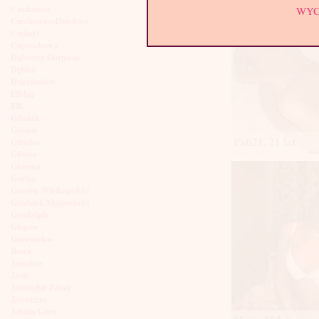
Ciechanów
WY
Czechowice-Dziedzice
Czeladź
Częstochowa
Dąbrowa Górnicza
Dębica
Dzierżoniów
Elbląg
Ełk
Gdańsk
Gdynia
Pati21, 21 lat
Giżycko
Gliwice
Gniezno
Gorlice
Gorzów Wielkopolski
Grodzisk Mazowiecki
Grudziądz
Głogów
Inowrocław
Iława
Jarosław
Jasło
Jastrzębie Zdrój
Jaworzno
Jelenia Góra