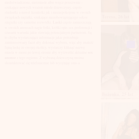
Łuków
niedoświadczone, nieśmiasłe albo wręcz przeciwnie -
Malbork
szukające nowych wrażeń młode dziewczyny, często
Mielec
studentki a nawet licealistki jak i niezaspokojone w swoich
Teresa, 26 lat
Mikołów
związkach mężatki, szukające niezobowiązującego seksu
Mińsk Mazowiecki
singielki czy samotne rozwódki.
Laski
często zamieszczają
Mława
w swoich anonsach nagie fotki, krótki opis sex preferencji i
Mysłowice
czasami warunki jakie stawiają potencjalnym partnerom. Są
Myszków
to chyba wystarczające informacje jakie potrzebuje
Nowa Sól
zainteresowany facet aby dokonać wyboru, więc aby znaleźć
fajną laskę ze swojej okolicy, wystarczy kliknąć nazwę
Nowy Dwór Mazowiecki
miasta w menu po lewej stronie aby wyśiwetlić aktualne
sex
Nowy Sącz
anonse
z tego regionu. Z wybraną dziewczyną można
Nowy Targ
skontaktować się telefonicznie lub wysyłając sms-a.
Nysa
Oleśnica
Olkusz
Olsztyn
Oława
Opole
Bożenka, 25 lat
Ostróda
Ostrów Wielkopolski
Ostrowiec Świętokrzyski
Ostrołęka
Otwock
Oświęcim
Pabianice
Piaseczno
Piekary Śląskie