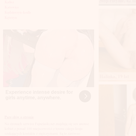
Stop rutynie, 42 la
Kalisz
Katowice
Kędzierzyn-koźle
Kętrzyn
Kielce
Kłodzko
Knurów
Konin
Koszalin
Kołobrzeg
Kraków
Kraśnik
Krosno
Krotoszyn
Kutno
Halinka, 19 lat
Kwidzyń
Legionowo
Legnica
Experience intense desire for
Leszno
girls anytime, anywhere.
Lębork
Lubin
Lublin
Luboń
Parę słów o stronie
Łódź
Na stronach serwisu Fajnelaski.net znajdują się sex anonse
Łomża
kobiet z ponad 100 miejscowości z terenu całego kraju
Łowicz
szukających kontaktu z mężczyznami. Są to zarówno