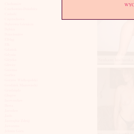
Ciechanów
WY
Czechowice-Dziedzice
Czeladź
Częstochowa
Dąbrowa Górnicza
Dębica
Dzierżoniów
Elbląg
Ełk
Gdańsk
Gdynia
Szukam kochanka,
Giżycko
Gliwice
Gniezno
Gorlice
Gorzów Wielkopolski
Grodzisk Mazowiecki
Grudziądz
Głogów
Inowrocław
Iława
Jarosław
Jasło
Jastrzębie Zdrój
Jaworzno
Jelenia Góra