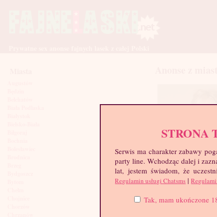
Prywatne sex anonse fajnych lasek z całej Polski
Anonse z miast
Miasta
Augustów
Będzin
Bełchatów
Biała Podlaska
Białystok
Bielsko-Biała
STRONA 
Biłgoraj
Bochnia
Bolesławiec
Serwis ma charakter zabawy poga
Brodnica
party line. Wchodząc dalej i za
Brzeg
lat, jestem świadom, że uczestn
Bydgoszcz
|
Regulamin usługi Chatsms
Regulami
Bytom
Chełm
Dominika, 24 lat
Chojnice
Tak, mam ukończone 18 l
Chorzów
Chrzanów