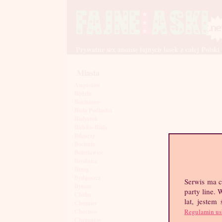
Prywatne sex anonse fajnych lasek z całej Polski
Miasta
Augustów
Będzin
Bełchatów
Biała Podlaska
Białystok
Bielsko-Biała
Biłgoraj
Bochnia
Bolesławiec
Brodnica
Brzeg
Bydgoszcz
Serwis ma c
Bytom
party line.
Chełm
lat, jestem
Chojnice
Regulamin us
Chorzów
Chrzanów