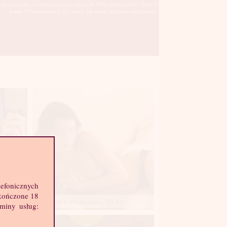
kają na kontakt od zainteresowanych mężczyzn. Tylko anonse kobiet. Oferty z
ponad 100 miejscowości. Nie czekaj, łap okazję! Regularna aktualizacja.
lefonicznych
skończone 18
Zmysłowa studentka, 20 lat
aminy usług: