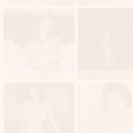
Zawsze chętna, 43 lat
Chcę seksu, 45 lat
Joanna, 34 lat
No Limit, 29 lat