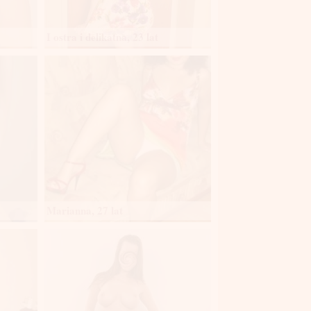
I ostra i delikatna, 23 lat
Marianna, 27 lat