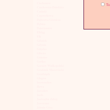
Ciechanów
Ta
Czechowice-Dziedzice
Czeladź
Częstochowa
Dąbrowa Górnicza
Dębica
Dzierżoniów
Elbląg
Ełk
Gdańsk
Gdynia
Giżycko
Gliwice
Gniezno
Gorlice
Gorzów Wielkopolski
Grodzisk Mazowiecki
Grudziądz
Głogów
Inowrocław
Iława
Jarosław
Jasło
Jastrzębie Zdrój
Jaworzno
Jelenia Góra