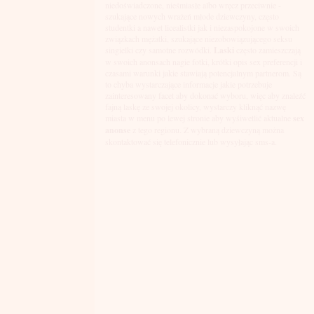
Łuków
niedoświadczone, nieśmiasłe albo wręcz przeciwnie -
Malbork
szukające nowych wrażeń młode dziewczyny, często
Mielec
studentki a nawet licealistki jak i niezaspokojone w swoich
Mikołów
związkach mężatki, szukające niezobowiązującego seksu
Mińsk Mazowiecki
singielki czy samotne rozwódki.
Laski
często zamieszczają
Mława
w swoich anonsach nagie fotki, krótki opis sex preferencji i
Mysłowice
czasami warunki jakie stawiają potencjalnym partnerom. Są
Myszków
to chyba wystarczające informacje jakie potrzebuje
Nowa Sól
zainteresowany facet aby dokonać wyboru, więc aby znaleźć
fajną laskę ze swojej okolicy, wystarczy kliknąć nazwę
Nowy Dwór Mazowiecki
miasta w menu po lewej stronie aby wyśiwetlić aktualne
sex
Nowy Sącz
anonse
z tego regionu. Z wybraną dziewczyną można
Nowy Targ
skontaktować się telefonicznie lub wysyłając sms-a.
Nysa
Oleśnica
Olkusz
Olsztyn
Oława
Opole
Ostróda
Ostrów Wielkopolski
Ostrowiec Świętokrzyski
Ostrołęka
Otwock
Oświęcim
Pabianice
Piaseczno
Piekary Śląskie