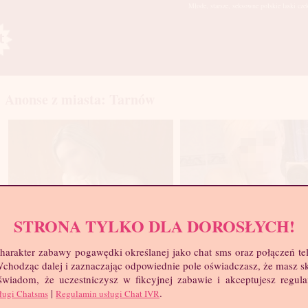
Młode, starsze, seksowne polskie laski cze
Anonse z miasta: Tarnów
STRONA TYLKO DLA DOROSŁYCH!
harakter zabawy pogawędki określanej jako chat sms oraz połączeń te
 Wchodząc dalej i zaznaczając odpowiednie pole oświadczasz, że masz 
Zawsze Mokra, 29 lat
Wanessa, 18 lat
 świadom, że uczestniczysz w fikcyjnej zabawie i akceptujesz regul
|
.
ługi Chatsms
Regulamin usługi Chat IVR