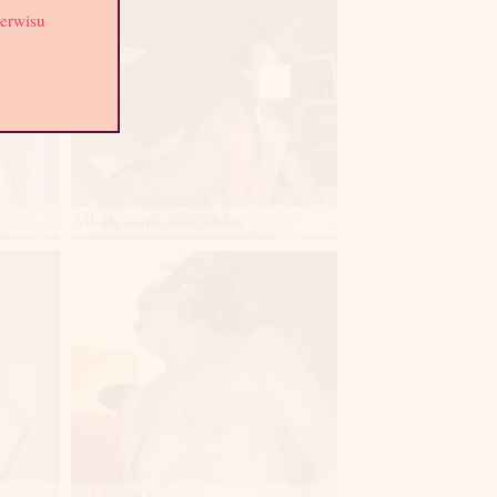
serwisu
Młoda samiczka, 18 lat