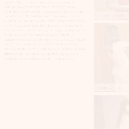
Łuków
niedoświadczone, nieśmiasłe albo wręcz przeciwnie -
Malbork
szukające nowych wrażeń młode dziewczyny, często
Mielec
studentki a nawet licealistki jak i niezaspokojone w swoich
Weronika, 19 lat
Mikołów
związkach mężatki, szukające niezobowiązującego seksu
Mińsk Mazowiecki
singielki czy samotne rozwódki.
Laski
często zamieszczają
Mława
w swoich anonsach nagie fotki, krótki opis sex preferencji i
Mysłowice
czasami warunki jakie stawiają potencjalnym partnerom. Są
Myszków
to chyba wystarczające informacje jakie potrzebuje
Nowa Sól
zainteresowany facet aby dokonać wyboru, więc aby znaleźć
fajną laskę ze swojej okolicy, wystarczy kliknąć nazwę
Nowy Dwór Mazowiecki
miasta w menu po lewej stronie aby wyśiwetlić aktualne
sex
Nowy Sącz
anonse
z tego regionu. Z wybraną dziewczyną można
Nowy Targ
skontaktować się telefonicznie lub wysyłając sms-a.
Nysa
Oleśnica
Olkusz
Olsztyn
Oława
Opole
Agusia, 21 lat
Ostróda
Ostrów Wielkopolski
Ostrowiec Świętokrzyski
Ostrołęka
Otwock
Oświęcim
Pabianice
Piaseczno
Piekary Śląskie