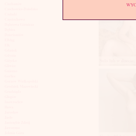
Ciechanów
WY
Czechowice-Dziedzice
Czeladź
Częstochowa
Dąbrowa Górnicza
Dębica
Dzierżoniów
Elbląg
Ełk
Gdańsk
Gdynia
Solo lub w duecie, 
Giżycko
Gliwice
Gniezno
Gorlice
Gorzów Wielkopolski
Grodzisk Mazowiecki
Grudziądz
Głogów
Inowrocław
Iława
Jarosław
Jasło
Jastrzębie Zdrój
Jaworzno
Jelenia Góra