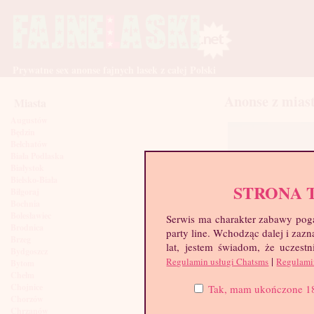
Prywatne sex anonse fajnych lasek z całej Polski
Anonse z mias
Miasta
Augustów
Będzin
Bełchatów
Biała Podlaska
Białystok
Bielsko-Biała
STRONA 
Biłgoraj
Bochnia
Bolesławiec
Serwis ma charakter zabawy poga
Brodnica
party line. Wchodząc dalej i za
Brzeg
lat, jestem świadom, że uczestn
Bydgoszcz
|
Regulamin usługi Chatsms
Regulami
Bytom
Chełm
Kasia, 19 lat
Chojnice
Tak, mam ukończone 18 l
Chorzów
Chrzanów